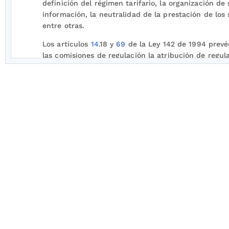
definición del régimen tarifario, la organización de
información, la neutralidad de la prestación de los s
entre otras.
Los artículos
14
.18 y
69
de la Ley 142 de 1994 prevé
las comisiones de regulación la atribución de regula
público respectivo con sujeción a la ley y a los dec
reglamentarios como una función de intervención s
de lo que las normas superiores dispongan para as
quienes presten los servicios públicos se sujeten a
Dicha atribución consiste en la facultad de dictar
carácter general o particular en los términos de la 
la ley, para someter la conducta de las personas qu
servicios públicos domiciliarios y sus actividades
complementarias a las reglas, normas, principios y
establecidos por la ley y los reglamentos.
El artículo
34
de la Ley 142 de 1994 dispone que “l
de servicios públicos, en todos sus actos y contrat
evitar privilegios y discriminaciones injustificadas,
de toda práctica que tenga la capacidad, el propósi