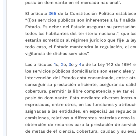
posición dominante en el mercado nacional”.
El artículo
365
de la Constitución Política establece
“(l)os servicios públicos son inherentes a la finalida
Estado. Es deber del Estado asegurar su prestación
todos los habitantes del territorio nacional”, que l
estarán sometidos al régimen jurídico que fije la ley
todo caso, el Estado mantendrá la regulación, el con
vigilancia de dichos servicios”.
Los artículos
1
o,
2
o,
3
o y
4
o de la Ley 142 de 1994 
los servicios públicos domiciliarios son esenciales y
intervención del Estado está encaminada, entre otro
conseguir su prestación eficiente, asegurar su cali
cobertura, permitir la libre competencia y evitar el
posición dominante. Esto mediante diversos instru
expresados, entre otros, en las funciones y atribuc
asignadas a las entidades, en especial las regulacio
comisiones, relativas a diferentes materias como la
obtención de recursos para la prestación de servicio
de metas de eficiencia, cobertura, calidad y su eval