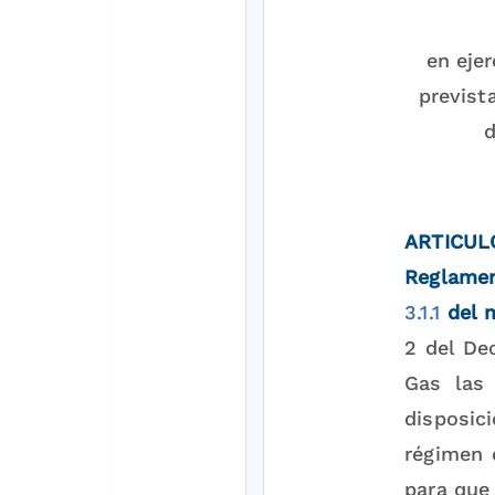
en ejer
previst
d
ARTICUL
Reglamen
3.1.1
del 
2 del De
Gas las 
disposic
régimen d
para que 