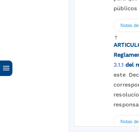
públicos 
Notas de
ARTICUL
Reglamen
3.1.1
del 
este Dec
corresp
resoluci
responsa
Notas de