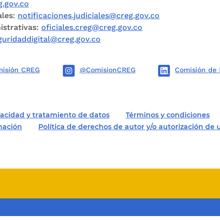
.gov.co
ales:
notificaciones.judiciales@creg.gov.co
istrativas:
oficiales.creg@creg.gov.co
guridaddigital@creg.gov.co
isión CREG
@ComisionCREG
Comisión de 
ivacidad y tratamiento de datos
Términos y condiciones
rmación
Política de derechos de autor y/o autorización de 