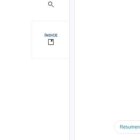
search
ÍNDICE
developer_guide
Resumen 