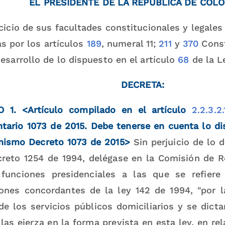
EL PRESIDENTE DE LA REPUBLICA DE COL
cicio de sus facultades constitucionales y legales 
as por los artículos
189
, numeral 11;
211
y
370
Const
esarrollo de lo dispuesto en el artículo
68
de la L
DECRETA:
O 1.
<Artículo compilado en el artículo
2.2.3.2.
tario 1073 de 2015. Debe tenerse en cuenta lo dis
mismo Decreto 1073 de 2015>
Sin perjuicio de lo 
creto 1254 de 1994, delégase en la Comisión de R
funciones presidenciales a las que se refiere
iones concordantes de la ley 142 de 1994, "por l
e los servicios públicos domiciliarios y se dicta
las ejerza en la forma prevista en esta ley, en rel