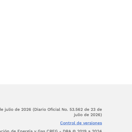
a de su publicación, y
e de 1994.
e julio de 2026 (Diario Oficial No. 53.562 de 23 de
julio de 2026)
Control de versiones
ación de Energía y Gas CREG - DRA © 2019 a 2024