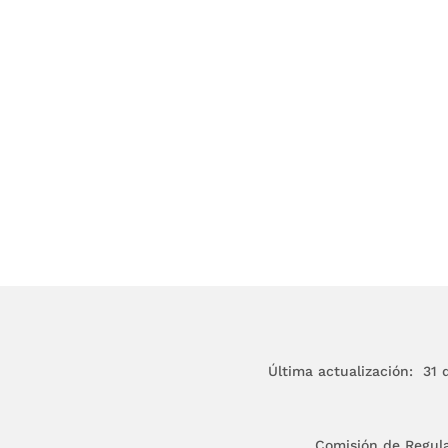
O 3.
El presente Decreto rige a partir de la fech
das las disposiciones que le sean contrarias.
Dado en Santafé de Bogotá, D.C., a 6 de octubr
Publíquese y cúmplase.
ERNESTO SAMPER PIZANO
El Ministro de Minas y Energía,
JORGE EDUARDO COCK LONDOÑO
Última actualización: 31 d
Comisión de Regul