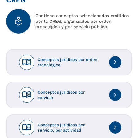
CREG
Contiene conceptos seleccionados emitidos
local_library
por la CREG, organizados por orden
cronológico y por servicio público.
menu_book
Conceptos jurídicos por orden
navigate_next
cronológico
menu_book
Conceptos jurídicos por
navigate_next
servicio
menu_book
Conceptos jurídicos por
navigate_next
servicio, por actividad