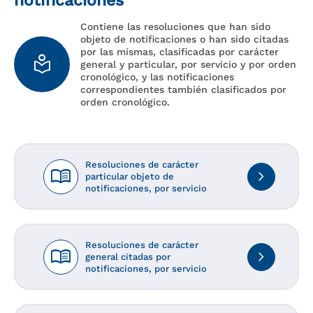
notificaciones
Contiene las resoluciones que han sido
objeto de notificaciones o han sido citadas
por las mismas, clasificadas por carácter
local_library
general y particular, por servicio y por orden
cronológico, y las notificaciones
correspondientes también clasificados por
orden cronológico.
Resoluciones de carácter
menu_book
navigate_next
particular objeto de
notificaciones, por servicio
Resoluciones de carácter
menu_book
navigate_next
general citadas por
notificaciones, por servicio