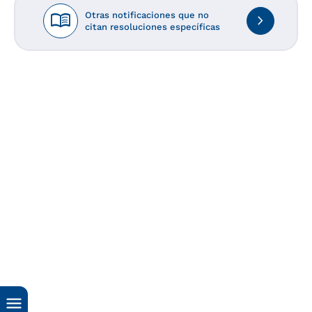
menu_book
Otras notificaciones que no
navigate_next
citan resoluciones específicas