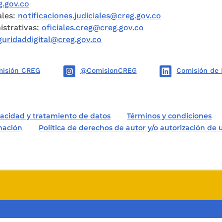
.gov.co
ales:
notificaciones.judiciales@creg.gov.co
istrativas:
oficiales.creg@creg.gov.co
guridaddigital@creg.gov.co
isión CREG
@ComisionCREG
Comisión de 
ivacidad y tratamiento de datos
Términos y condiciones
rmación
Política de derechos de autor y/o autorización de 