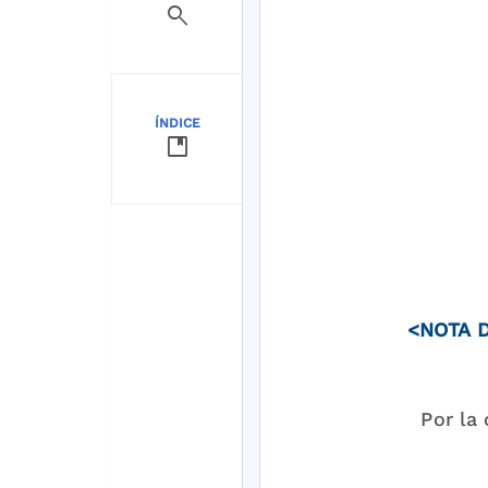
search
ÍNDICE
developer_guide
<NOTA D
Por la 