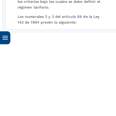
los criterios bajo los cuales se debe definir el
régimen tarifario.
Los numerales 2 y 3 del artículo
88
de la Ley
142 de 1994 prevén lo siguiente:
“88.2. Las empresas tendrán libertad para fijar
tarifas cuando no tengan una posición
dominante en su mercado, según análisis que
hará la comisión respectiva, con base en los
criterios y definiciones de esta ley.
88.3. Las empresas tendrán libertad para fijar
tarifas, cuando exista competencia entre
proveedores. Corresponde a las comisiones de
regulación, periódicamente, determinar cuándo
se dan estas condiciones, con base en los
criterios y definiciones de esta ley”.
Mediante la Resolución CREG
029
de 1995 se
reguló la actividad de comercialización de gas
natural en el mercado mayorista y se reguló el