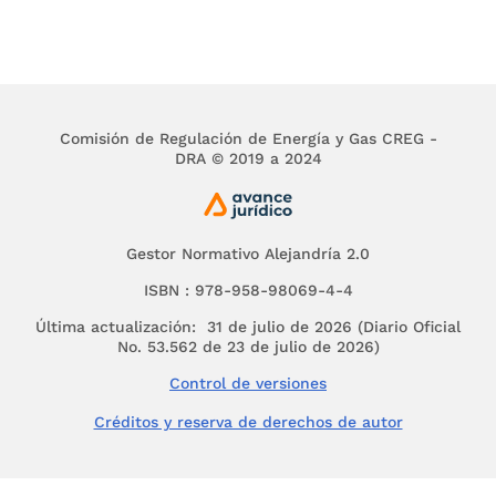
condiciones en las cuales se les presta el
servicio;
Que mediante Resolución
CREG-011
de 2003, la
Comisión estableció los criterios generales para
remunerar las actividades de distribución y
Comisión de Regulación de Energía y Gas CREG -
comercialización de gas combustible, y las
DRA © 2019 a 2024
fórmulas generales para la prestación del
servicio público domiciliario de distribución de
gas combustible por redes de tubería;
Gestor Normativo Alejandría 2.0
Que en dicha resolución se manifestó que se
ISBN : 978-958-98069-4-4
incluirían en los cargos de distribución las
correspondientes inversiones y gastos que
Última actualización: 31 de julio de 2026 (Diario Oficial
demande el cumplimiento de los estándares de
No. 53.562 de 23 de julio de 2026)
calidad que defina la CREG;
Control de versiones
Que la Comisión adelantó los estudios
Créditos y reserva de derechos de autor
necesarios para establecer los estándares de
calidad;