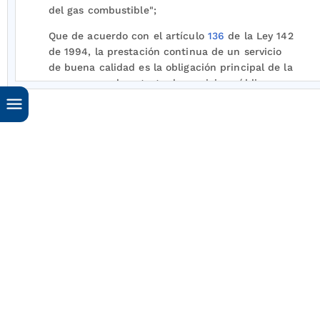
del gas combustible";
Que de acuerdo con el artículo
136
de la Ley 142
de 1994, la prestación continua de un servicio
de buena calidad es la obligación principal de la
empresa en el contrato de servicios públicos;
Que de acuerdo con el artículo
137
, numeral
137.3, la falla en la prestación del servicio da
derecho al usuario a la indemnización de
perjuicios, que en ningún caso se tasarán en
menos del valor del consumo de un día del
usuario afectado por cada día en que el servicio
haya fallado totalmente o en proporción a la
duración de la falla;
Que las empresas, de acuerdo con lo dispuesto
en el artículo
139
de la Ley 142 de 1994, tienen
derecho a realizar interrupciones en el servicio,
para el mejoramiento o en interés del mismo;
Que los usuarios tienen el derecho a conocer las