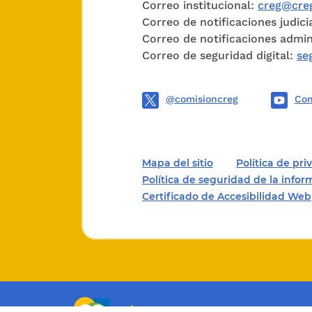
Correo institucional:
creg@creg
Correo de notificaciones judici
Correo de notificaciones admin
Correo de seguridad digital:
se
Resolució
@comisioncreg
Com
- https://
- https://
- http://
- https://
101
011
de2
Mapa del sitio
Política de pr
Política de seguridad de la info
Certificado de Accesibilidad Web
101
024
de
Toda la 
encontrar
https://