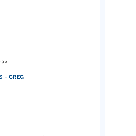
ra>
S - CREG