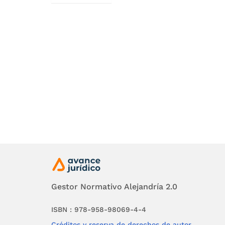
060
de 20
107
de 201
Resolució
200
de 20
Gestor Normativo Alejandría 2.0
075
de 202
ISBN : 978-958-98069-4-4
148
de 202
Créditos y reserva de derechos de autor