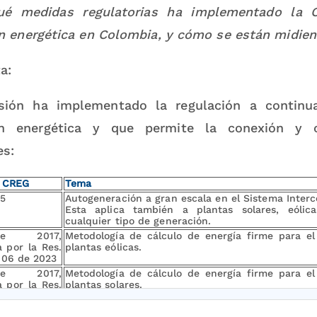
¿Qué medidas regulatorias ha implementado la C
ón energética en Colombia, y cómo se están midie
a:
ión ha implementado la regulación a continuac
ión energética y que permite la conexión y 
es:
n CREG
Tema
5
Autogeneración a gran escala en el Sistema Interc
Esta aplica también a plantas solares, eólica
cualquier tipo de generación.
2017,
Metodología de cálculo de energía firme para el
a por la Res.
plantas eólicas.
06 de 2023
2017,
Metodología de cálculo de energía firme para el
a por la Res.
plantas solares.
07 de 2023
18
Autogeneracióngeneración distribuida en Zonas no