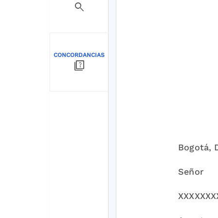
search
CONCORDANCIAS
quiz
Bogotá, D
Señor
XXXXXXX