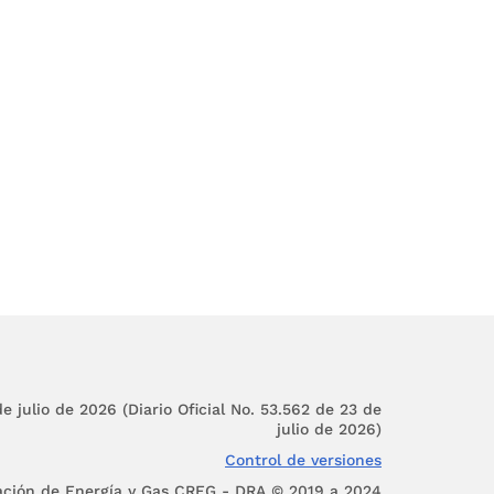
alquier tipo de tecnología.
cual lo podrá encontrar en el
as al Sistema de Transmisión
 (STN)
a asociada a la puesta en
ión, que deben entregar los
mecanismo definido en la
esolución número
40678
de
 también a plantas solares y
partir activos de conexión
Resolución CREG 701
046
de
EG
200
de 2016, en cuanto a
mplementan los comerciales
parten activos.
ecurso de generación (solar,
mpre y cuando no apliquen la
arios como cargas.
e julio de 2026 (Diario Oficial No. 53.562 de 23 de
cual lo podrá encontrar en el
julio de 2026)
v=XrcIRsjTF7o
Control de versiones
 y eólicas al Sistema de
eclarada mayor o igual a 5
ación de Energía y Gas CREG - DRA © 2019 a 2024