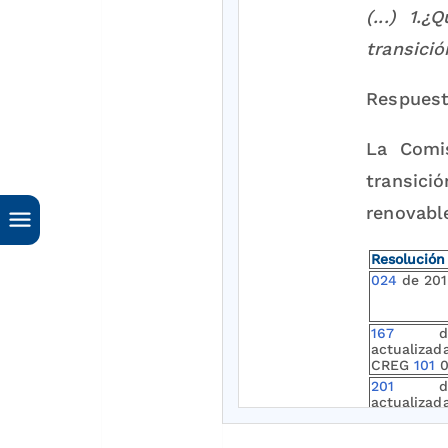
(...) 1.
transici
Respuest
La Comis
transic
renovabl
Resolució
024
de 201
167
de 
actualizad
CREG
101
0
201
de 
actualizad
CREG
101
0
038
de 20