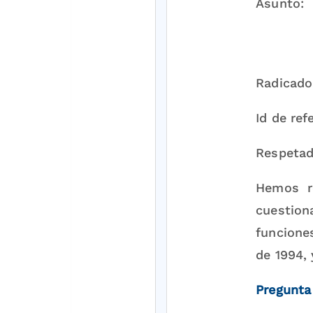
Asunto
PRESE
31
Radicad
Id de ref
Respetad
Hemos re
cuestion
funcione
de 1994, 
Pregunta