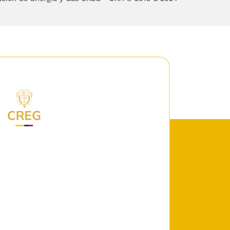
radores a pequeña escala
ecurso.
er autogenerador a pequeña
ión CREG
030
de 2018. Dicha
CREG
174
de 2021 que se
itada anteriormente sobre
es).
requisitos de conexión y
pequeña escala (AGPE) y
con capacidad instalada o
 1 MW). También aplica a
(2)
tencia máxima declarada
elativa a la actividad de
stribuida, e información de
uisitos simplificados, en el
onde podrá encontrar: i) la
eglas, iii) el procedimiento
ueña escala, iv) reglas de
mercialización de
autogeneracion-a-pequena-
os talleres explicando la
 generación distribuida (y
a que aplican los requisitos
es aplicables, Resoluciones