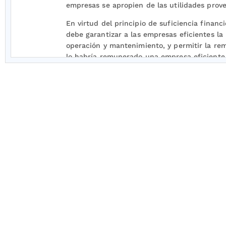
empresas se apropien de las utilidades prove
En virtud del principio de suficiencia financ
debe garantizar a las empresas eficientes la
operación y mantenimiento, y permitir la re
lo habría remunerado una empresa eficiente
Según el criterio de simplicidad establecido 
las fórmulas tarifarias se elaborarán en tal 
De conformidad con el numeral 87.8 del artí
sentido que supondrá una calidad y grado de 
reguladoras.
El numeral 87.9 del artículo
87
de la Ley 142 
que: “87.9 Las entidades públicas podrán apo
siempre y cuando su valor no se incluya en el
presupuesto de la entidad que autorice el apo
Las Comisiones de Regulación establecerán l
de estos bienes.
Lo dispuesto en el presente artículo no es a