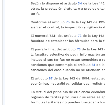
Según lo dispone el artículo
34
de la Ley 142
otras, la prestación gratuita o a precios o ta
tarifa.
Conforme al artículo
75
de la Ley 142 de 1994
ejercer el control, la inspección y vigilancia
El numeral 73.11 del artículo
73
de la Ley 142
facultad de establecer las fórmulas para la fi
El párrafo final del artículo
73
de la Ley 142 
la facultad selectiva de pedir información am
incluso si sus tarifas no están sometidas a r
sanciones que contempla el artículo
81
de la
sanciones del caso cuando no se atiendan en
El artículo
87
de la Ley 142 de 1994, estableci
económica, neutralidad, solidaridad, redistri
En virtud del principio de eficiencia económi
régimen de tarifas procurará que estas se a
fórmulas tarifarias no pueden trasladar a los