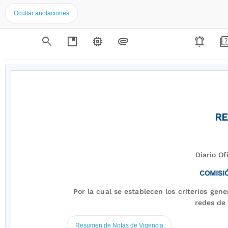
Ocultar anotaciones
search
developer_guide
memory
attachment
notifications_active
qui
RE
Diario Of
COMISI
Por la cual se establecen los criterios gen
redes de 
Resumen de Notas de Vigencia