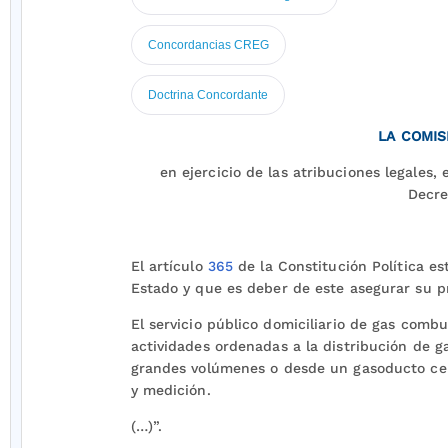
Concordancias CREG
Doctrina Concordante
LA COMIS
en ejercicio de las atribuciones legales,
Decr
El artículo
365
de la Constitución Política est
Estado y que es deber de este asegurar su pre
El servicio público domiciliario de gas combu
actividades ordenadas a la distribución de g
grandes volúmenes o desde un gasoducto cent
y medición.
(…)”.