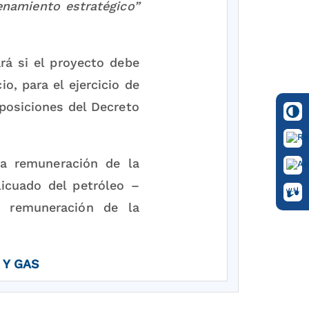
enamiento estratégico”
rá si el proyecto debe
o, para el ejercicio de
posiciones del Decreto
la remuneración de la
licuado del petróleo –
y remuneración de la
 Y GAS
ales, en especial las