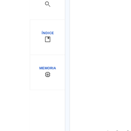
search
ÍNDICE
developer_guide
MEMORIA
memory