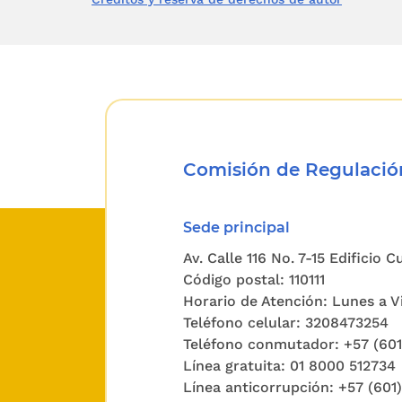
transport
público,
conform
intereses
La Ley 3
Comisión de Regulación
líquidos 
con la Le
Sede principal
Así mism
Av. Calle 116 No. 7-15 Edificio 
Código postal: 110111
Ley 812 
Horario de Atención: Lunes a Vi
de distr
Teléfono celular: 3208473254
refinado
Teléfono conmutador: +57 (60
Línea gratuita: 01 8000 512734
minorist
Línea anticorrupción: +57 (601