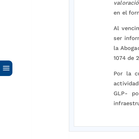
valoraci
en el fo
Al venci
ser infor
la Aboga
1074 de 2
Por la c
activida
GLP- po
infraest
En ejerc