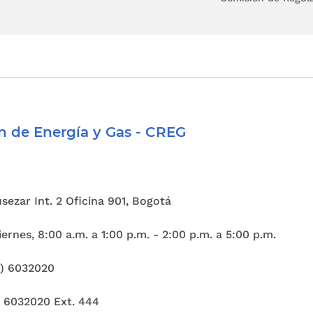
e y la distribución del petróleo y sus derivados 
 y las personas o entidades dedicadas a esa activ
idad con los reglamentos que dicte el Gobie
 generales.
9 de 1987, en su artículo
1o
, señala que la distri
 de Energía y Gas - CREG
derivados del petróleo es un servicio público que
y.
o, el artículo
2
de la Ley 39 de 1987, modificada 
Cusezar Int. 2 Oficina 901, Bogotá
de 2003, definió al transportador como uno de lo
ernes, 8:00 a.m. a 1:00 p.m. - 2:00 p.m. a 5:00 p.m.
ibución de combustibles líquidos derivados del 
r, importador, almacenador, el distribuidor mayo
1) 6032020
a y el gran consumidor.
) 6032020 Ext. 444