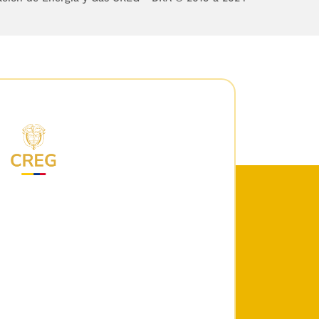
constituyen un servicio
idad deben ejercerla de
rno en guarda de los
bución de combustibles
 se prestará de acuerdo
por el artículo
61
de la
s agentes de la cadena
petróleo, junto con el
rista, el distribuidor