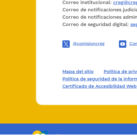
Correo institucional:
creg@creg
Según lo
Correo de notificaciones judici
determina
Correo de notificaciones admin
condicio
Correo de seguridad digital:
se
influyan 
@comisioncreg
Com
Adiciona
Ley 142 
regular 
Mapa del sitio
Política de pr
combusti
Política de seguridad de la info
Certificado de Accesibilidad Web
propicia
de las m
la libera
La Ley
1
como el 