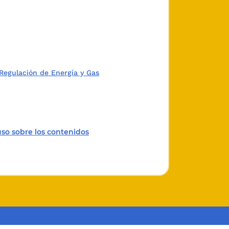
9, el Gobierno podrá
calidad, calibraciones,
demás condiciones que
Regulación de Energía y Gas
 1 del artículo
74
de la
ción de Energía y Gas
res de energía y gas
 energética eficiente,
uso sobre los contenidos
 y proponer la adopción
ón dominante, buscando
encia.
io de gas combustible,
ón de gas combustible,