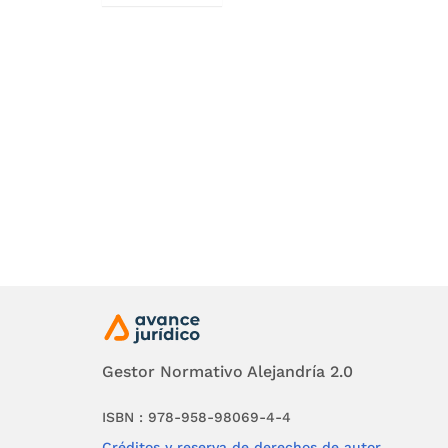
conferid
4130
de 2
El artícu
estado p
petróleo
líquidos 
El artícu
social de
por part
Gestor Normativo Alejandría 2.0
nacional.
ISBN : 978-958-98069-4-4
En virtu
Créditos y reserva de derechos de autor