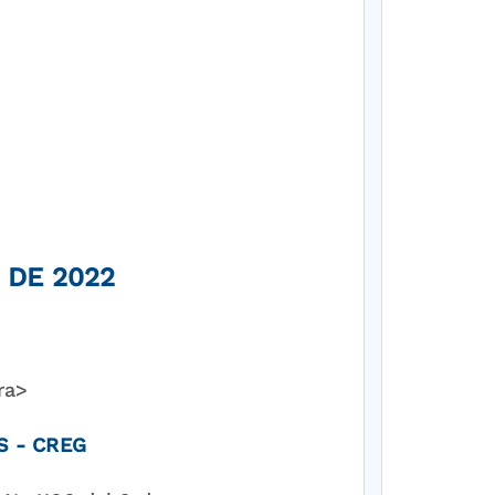
 DE 2022
ra>
S - CREG