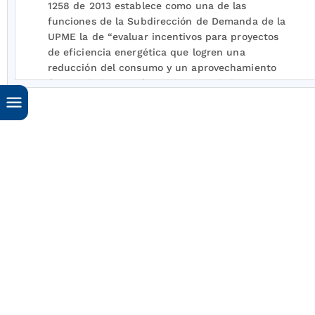
1258 de 2013 establece como una de las
funciones de la Subdirección de Demanda de la
UPME la de “evaluar incentivos para proyectos
de eficiencia energética que logren una
reducción del consumo y un aprovechamiento
óptimo de la energía en el marco de la Ley
697
de 2001 y/o las demás normas que la
modifiquen o sustituyan”.
Que el artículo
1o
de la Ley 1715 de 2014 tiene
como objeto “promover el desarrollo y la
utilización de las fuentes no convencionales de
energía, principalmente aquellas de carácter
renovable, en el sistema energético nacional,
mediante su integración al mercado eléctrico,
su participación en zonas no interconectadas y
en otros usos energéticos”; para lo cual,
estableció el marco legal y los instrumentos
para la promoción, desarrollo y utilización de las
fuentes no convencionales de energía (FNCE).