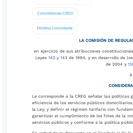
Concordancias CREG
Doctrina Concordante
LA COMISIÓN DE REGULAC
en ejercicio de sus atribuciones constitucionale
Leyes
142
y
143
de 1994, y en desarrollo de l
de 2004 y
12
A
CONSIDERA
Le corresponde a la CREG señalar las políticas 
eficiencia de los servicios públicos domiciliario
la Ley, y definir el régimen tarifario con fundam
garantizar el cumplimiento de los fines de la in
servicios públicos y conforme a la política públ