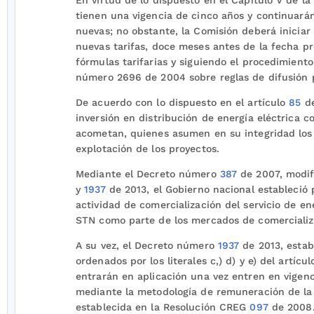
En virtud de lo dispuesto en el Capítulo V de la
tienen una vigencia de cinco años y continuarán
nuevas; no obstante, la Comisión deberá iniciar 
nuevas tarifas, doce meses antes de la fecha pr
fórmulas tarifarias y siguiendo el procedimiento
número 2696 de 2004 sobre reglas de difusión p
De acuerdo con lo dispuesto en el artículo
85
de
inversión en distribución de energía eléctrica c
acometan, quienes asumen en su integridad los 
explotación de los proyectos.
Mediante el Decreto número
387
de 2007, modif
y
1937
de 2013, el Gobierno nacional estableció p
actividad de comercialización del servicio de ene
STN como parte de los mercados de comercializ
A su vez, el Decreto número
1937
de 2013, estab
ordenados por los literales c,) d) y e) del artícu
entrarán en aplicación una vez entren en vigenc
mediante la metodología de remuneración de la 
establecida en la Resolución CREG
097
de 2008