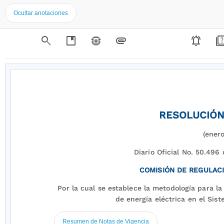
Ocultar anotaciones
search
developer_guide
memory
attachment
notifications_active
qui
RESOLUCIÓN 
(ener
Diario Oficial No. 50.496
COMISIÓN DE REGULACI
Por la cual se establece la metodología para l
de energía eléctrica en el Sis
Resumen de Notas de Vigencia