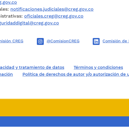
.gov.co
ales:
notificaciones.judiciales@creg.gov.co
istrativas:
oficiales.creg@creg.gov.co
guridaddigital@creg.gov.co
isión CREG
@ComisionCREG
Comisión de 
ivacidad y tratamiento de datos
Términos y condiciones
rmación
Política de derechos de autor y/o autorización de 