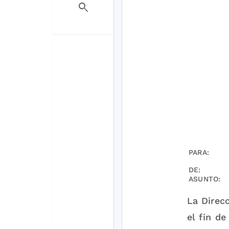
search
PARA:
DE:
ASUNTO:
La Direc
el fin de