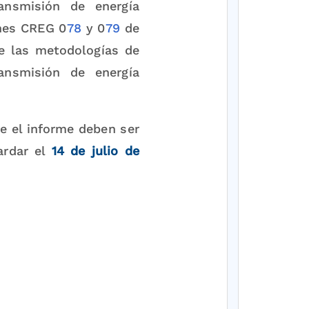
ansmisión de energía
ones CREG 0
78
y 0
79
de
de las metodologías de
ansmisión de energía
e el informe deben ser
ardar el
14 de julio de