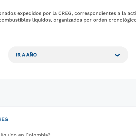
onados expedidos por la CREG, correspondientes a la act
 combustibles líquidos, organizados por orden cronológico
IR A AÑO
CREG
líquido en Colombia?