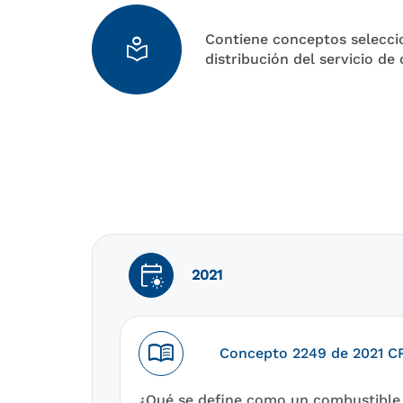
Contiene conceptos selecci
local_library
distribución del servicio de
early_on
2021
menu_book
Concepto 2249 de 2021 
¿Qué se define como un combustible 