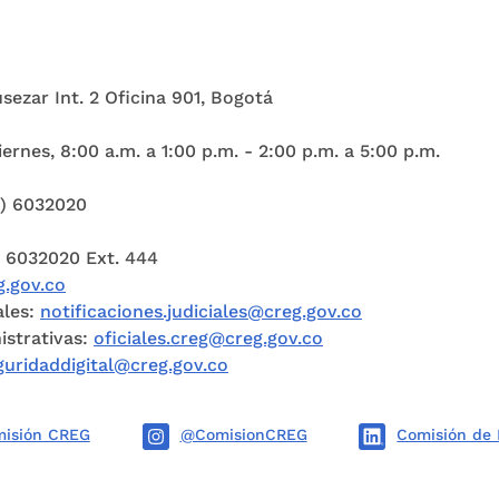
Cusezar Int. 2 Oficina 901, Bogotá
ernes, 8:00 a.m. a 1:00 p.m. - 2:00 p.m. a 5:00 p.m.
1) 6032020
) 6032020 Ext. 444
.gov.co
ales:
notificaciones.judiciales@creg.gov.co
istrativas:
oficiales.creg@creg.gov.co
guridaddigital@creg.gov.co
isión CREG
@ComisionCREG
Comisión de 