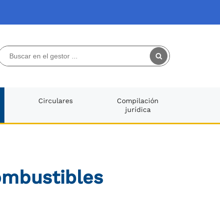
Circulares
Compilación
jurídica
combustibles