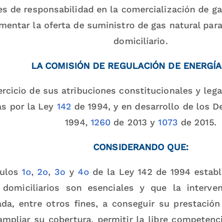
s de responsabilidad en la comercialización de g
mentar la oferta de suministro de gas natural para
domiciliario.
LA COMISIÓN DE REGULACIÓN DE ENERGÍA
ercicio de sus atribuciones constitucionales y lega
as por la Ley
142
de 1994, y en desarrollo de los 
1994,
1260
de 2013 y
1073
de 2015.
CONSIDERANDO QUE:
culos
1o
,
2o
,
3o
y
4o
de la Ley 142 de 1994 establ
 domiciliarios son esenciales y que la interve
da, entre otros fines, a conseguir su prestación 
ampliar su cobertura, permitir la libre competenc