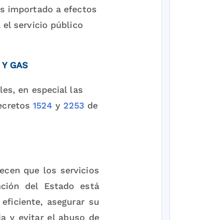
as importado a efectos
 el servicio público
 Y GAS
les, en especial las
Decretos
1524
y
2253
de
ecen que los servicios
nción del Estado está
eficiente, asegurar su
ia y evitar el abuso de