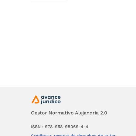
carácter
someter
domicili
y deberes
El parág
que inci
público
compleme
En cons
sometido
Comisio
Gestor Normativo Alejandría 2.0
Públicos
Públicos 
ISBN : 978-958-98069-4-4
constitu
Créditos y reserva de derechos de autor