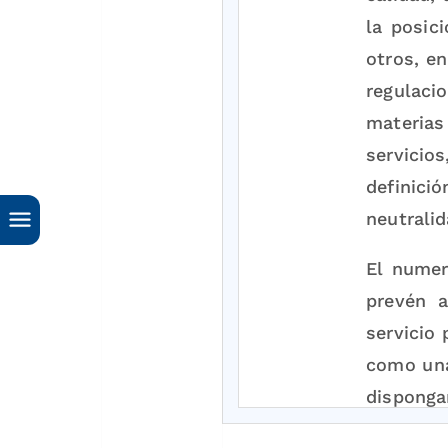
la posic
otros, en
regulaci
materia
servicios
definici
neutralid
El numer
prevén a
servicio 
como una
disponga
sus mand