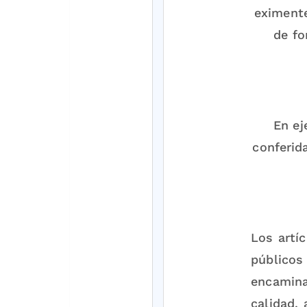
eximente
de fo
En ej
conferid
Los artí
públicos
encamina
calidad, 