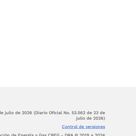
itución y la ley, para
s servicios públicos
las, normas, principios
 que: "
Las actividades
ión de los servicios
idades principales o
s servicios públicos.
actividades quedarán
trol por parte de las
ndencia de Servicios
e julio de 2026 (Diario Oficial No. 53.562 de 23 de
endencia de Servicios
julio de 2026)
ción y la obligación de
Control de versiones
arios
".
ación de Energía y Gas CREG - DRA © 2019 a 2024