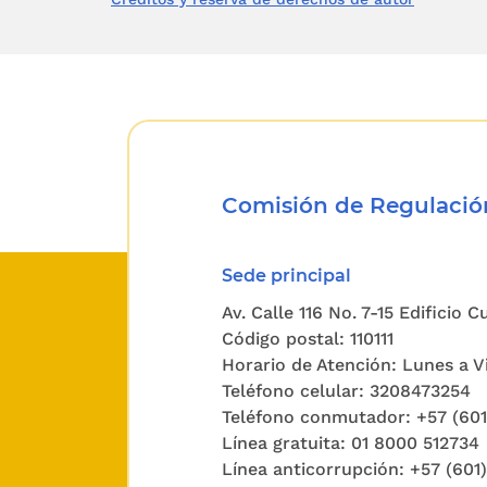
El artíc
público
discrimi
capacidad
en forma
Comisión de Regulación
práctica
de las q
Sede principal
de ellas,
Av. Calle 116 No. 7-15 Edificio 
esta Ley
Código postal: 110111
Horario de Atención: Lunes a Vi
contrato
Teléfono celular: 3208473254
Teléfono conmutador: +57 (60
Según lo
Línea gratuita: 01 8000 512734
comision
Línea anticorrupción: +57 (601