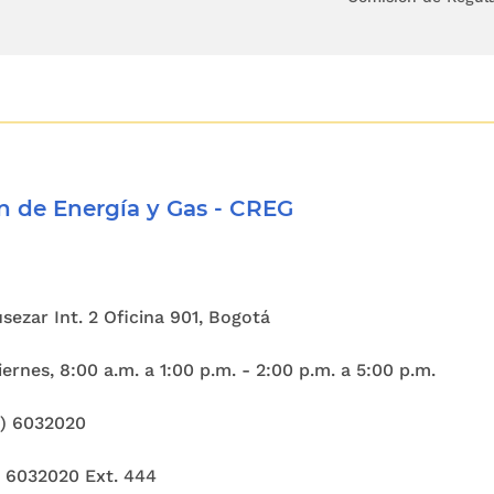
ulo
34
de la Ley 142 de 1994 dispone que "
las 
s, en todos sus actos y contratos, deben e
naciones injustificadas, y abstenerse de toda 
, el propósito o el efecto de generar competencia 
 indebida la competencia
", estableciendo para el 
 de Energía y Gas - CREG
s son consideradas como restricción indebida a 
ue se destaca la establecida en su numeral 34.6,
 "
el abuso de la posición dominante al que se ref
Cusezar Int. 2 Oficina 901, Bogotá
, cualquiera que sea la otra parte contratante y
ernes, 8:00 a.m. a 1:00 p.m. - 2:00 p.m. a 5:00 p.m.
s
".
1) 6032020
 dispuesto en el artículo
73
de la Ley 142 de 19
es de regulación, regular los monopolios en 
) 6032020 Ext. 444