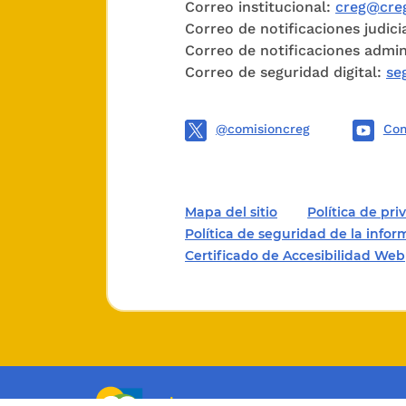
servicio
Correo institucional:
creg@creg
Correo de notificaciones judici
demás ca
Correo de notificaciones admin
públicos
Correo de seguridad digital:
se
sean eco
produzcan
@comisioncreg
Com
La pote
manifest
Mapa del sitio
Política de pr
regulaci
Política de seguridad de la info
libertad
Certificado de Accesibilidad Web
de los se
De acuerd
Ley 142 
CREG, re