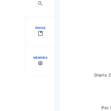
search
ÍNDICE
developer_guide
MEMORIA
memory
Diario 
Por 