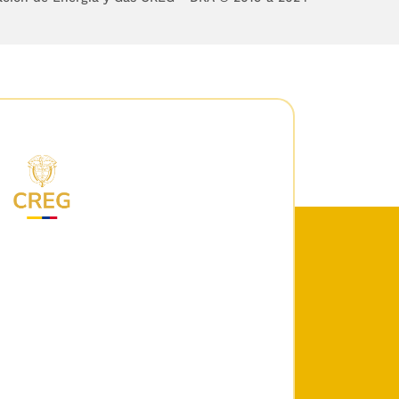
empresas de servicios
vitar privilegios y
práctica que tenga la
desleal o de restringir
efecto, entre otras, qué
la competencia, dentro
 que estipula como una
iere el artículo
133
de
 en cualquier clase de
94, corresponde a las
la prestación de los