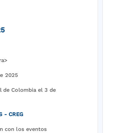
25
ra>
de 2025
al de Colombia el 3 de
S - CREG
ón con los eventos