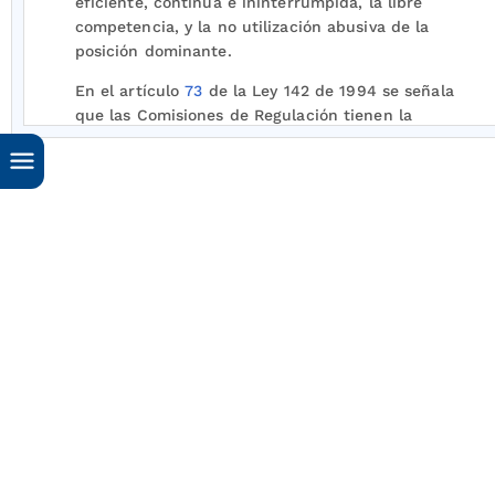
eficiente, continua e ininterrumpida, la libre
competencia, y la no utilización abusiva de la
posición dominante.
En el artículo
73
de la Ley 142 de 1994 se señala
que las Comisiones de Regulación tienen la
función de promover la competencia entre
quienes presten servicios públicos, para que las
operaciones de los monopolistas o de los
competidores sean económicamente eficientes,
no impliquen abuso de la posición dominante y
produzcan servicios de calidad.
En el artículo
74
de la Ley 142 de 1994, se
señala que son funciones y facultades
especiales de la Comisión de Regulación de
Energía y Gas, CREG, entre otras, las de regular
el ejercicio de las actividades de los sectores de
energía y gas combustible para asegurar la
disponibilidad de una oferta energética
eficiente, propiciar la competencia en el sector