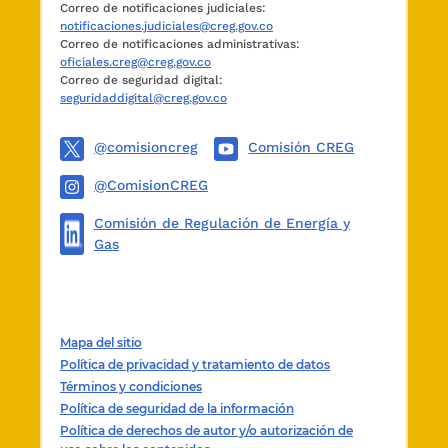
Correo de notificaciones judiciales:
-- Planta Galapa - Atlántico (Chevron).
notificaciones.judiciales@creg.gov.co
Correo de notificaciones administrativas:
-- Planta El Arenal - San Andrés Islas (Chevron).
oficiales.creg@creg.gov.co
Correo de seguridad digital:
-- Planta Siape – Barranquilla - Atlántico.
seguridaddigital@creg.gov.co
-- Planta Panamá Canal Oil & Bunkers S. A. –
@comisioncreg
Comisión CREG
Barranquilla - Atlántico (Ecospetróleo).
@ComisionCREG
-- Planta Galapa - Atlántico (Exxon Móbil).
Comisión de Regulación de Energía y
-- Planta Mamonal – Cartagena - Bolívar (Exxon
Gas
Móbil).
-- Planta Baranoa - Atlántico (Organización
Terpel S. A.).
-- Planta Magangué - Bolívar (Organización
Mapa del sitio
Terpel S. A.).
Política de privacidad y tratamiento de datos
Términos y condiciones
-- Planta Mamonal – Cartagena - Bolívar
Política de seguridad de la información
(Organización Terpel S. A.).
Política de derechos de autor y/o autorización de