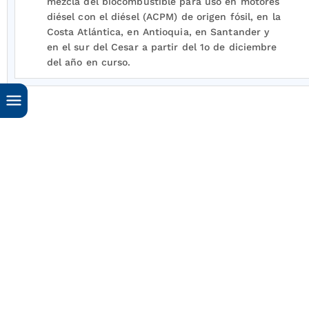
mezcla del biocombustible para uso en motores
diésel con el diésel (ACPM) de origen fósil, en la
Costa Atlántica, en Antioquia, en Santander y
en el sur del Cesar a partir del 1o de diciembre
del año en curso.
Que dado que la oferta de biocombustible que
se tiene en estos momentos no ha sido
suficiente para atender la demanda al señalado
porcentaje de mezcla, principalmente por
problemas en el suministro de materias primas
y problemas operacionales en algunas de las
plantas productoras, se hace necesario regresar
de nuevo al 7% el porcentaje de mezcla del
referido biocombustible con el diésel (ACPM) de
origen fósil, en la Costa Atlántica, en Antioquia,
en Santander y en el sur del Cesar a partir del
1o de enero del año 2010.
Que de igual forma, es necesario señalar el
porcentaje de mezclas de biocombustibles para