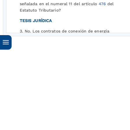
señalada en el numeral 11 del artículo
476
del
Estatuto Tributario?
TESIS JURÍDICA
3. No. Los contratos de conexión de energía
para ampliar la capacidad de una subestación
eléctrica se encuentran gravados con el
Impuesto sobre las ventas dado que la exclusión
señalada en el numeral del artículo
476
del
Estatuto Tributario solamente aplica para el
servicio de energía y las actividades
complementarias de generación, transmisión,
distribución, interconexión y comercialización.
FUNDAMENTACIÓN
4. El numeral 11 del artículo
476
del Estatuto
[3]
Tributario
establece que los servicios públicos
de energía están excluidos del impuesto sobre
las ventas IVA.