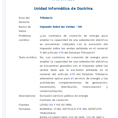
Unidad Informática de Doctrina
Área del
Tributario
Derecho
Banco de
Impuesto Sobre las Ventas - IVA
Datos
Problema
¿Los contratos de conexión de energía para
Jurídico
ampliar la capacidad de una subestación eléctrica
se encuentran cobijados con la exclusión del
Impuesto sobre las ventas señalada en el numeral
11 del artículo
476
del Estatuto Tributario?
Tesis Jurídica
No. Los contratos de conexión de energía para
ampliar la capacidad de una subestación eléctrica
se encuentran gravados con el Impuesto sobre las
ventas dado que la exclusión señalada en el
numeral del artículo
476
del Estatuto Tributario
solamente aplica para el servicio de energía y las
actividades complementarias de generación,
transmisión, distribución, interconexión y
comercialización.
Descriptores
Exclusión servicio público de energía
Contrato de conexión
Fuentes
LEYES
142
Y 143 DE 1994,
Formales
NUMERAL 11 DEL ARTÍCULO
476
DEL ESTATUTO
TRIBUTARIO
RESOLUCIONES CREG
025
DE 1995,
225
DE 1997 Y