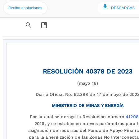
Ocultar anotaciones
DESCARGAS
search
developer_guide
RESOLUCIÓN 40378 DE 2023
(mayo 16)
Diario Oficial No. 52.398 de 17 de mayo de 202
MINISTERIO DE MINAS Y ENERGÍA
Por la cual se deroga la Resolución número
41208
2016, y se establecen nuevos parámetros para l
asignación de recursos del Fondo de Apoyo Financ
para la Energización de las Zonas No Interconect