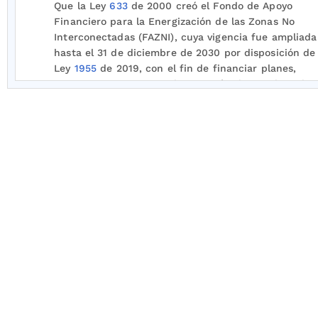
Que la Ley
633
de 2000 creó el Fondo de Apoyo
Financiero para la Energización de las Zonas No
Interconectadas (FAZNI), cuya vigencia fue ampliada
hasta el 31 de diciembre de 2030 por disposición de 
Ley
1955
de 2019, con el fin de financiar planes,
programas y proyectos de inversión destinados a la
construcción e instalación de la infraestructura eléc
que permitan la ampliación de la cobertura y satisf
de la demanda de energía en las zonas no
interconectadas.
Que los numerales 3, 13 y 23 del artículo
2o
del Decr
número 381 de 2012, por el cual se modifica la estr
del Ministerio de Minas y Energía, establecen entre l
funciones del Ministerio de Minas y Energía las de:
formular, adoptar, dirigir y coordinar la política en
materia de generación, transmisión, distribución y
comercialización de energía eléctrica, formular la pol
en materia de expansión del servicio de energía eléc
en las zonas no interconectadas y la de administrar 
FAZNI.