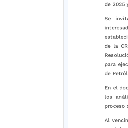
de 2025 y
Se invi
interesa
estableci
de la CR
Resoluci
para eje
de Petró
En el do
los anál
proceso 
Al venci