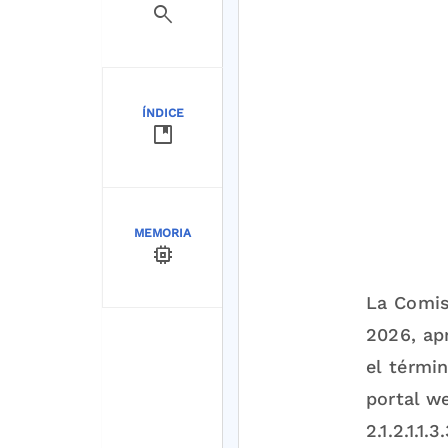
search
ÍNDICE
developer_guide
MEMORIA
memory
La Comis
2026, ap
el térmi
portal we
2.1.2.1.1