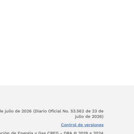
lcance de la libertad
rdo con el artículo
333
ableció la facultad del
rsos naturales, en la
nes, y en los servicios
bia se establece como
 públicos y el deber de
dos los habitantes del
 del Estado de mantener
e julio de 2026 (Diario Oficial No. 53.562 de 23 de
julio de 2026)
icos.
Control de versiones
ación de Energía y Gas CREG - DRA © 2019 a 2024