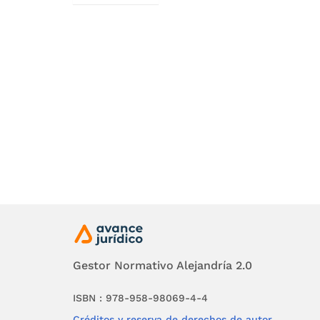
El Estad
económic
de la Con
El artícu
Estado p
producció
públicos 
En el ar
finalidad
asegurar
Gestor Normativo Alejandría 2.0
territor
la regula
ISBN : 978-958-98069-4-4
Créditos y reserva de derechos de autor