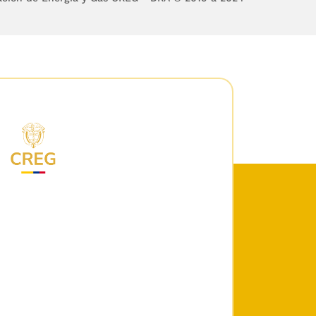
994, la distribución de
tuyen la prestación de
 los cuales el Estado
idad del servicio y su
alidad de vida de los
licos es la prestación
de la Ley 142 de 1994,
urar que los mismos se
án ser prestados por el
lación, el control y la
o que fije la ley.