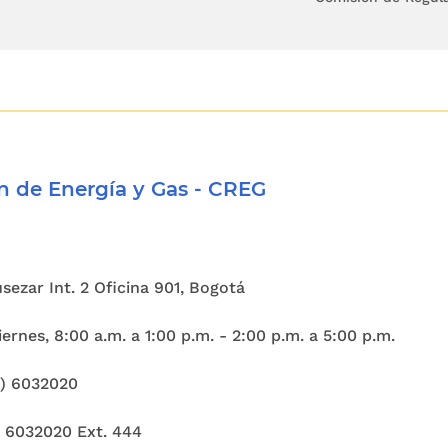
do con los artículos
1o
,
2o
y
4o
de la Ley 142 de 1
ustible y sus actividades complementarias consti
s públicos domiciliarios y esenciales, sobre
drá con el fin de, entre otros, garantizar la cal
ión final para asegurar el mejoramiento de la c
 de Energía y Gas - CREG
os fines de la intervención en los servicios púb
 e ininterrumpida de éstos. Conforme al artículo
11
ación de quienes prestan servicios públicos, aseg
Cusezar Int. 2 Oficina 901, Bogotá
e forma continua y eficiente.
ernes, 8:00 a.m. a 1:00 p.m. - 2:00 p.m. a 5:00 p.m.
lmente, establece que los servicios públicos podr
1) 6032020
por particulares, y que el Estado mantiene la regu
a de los servicios públicos, según el régimen jurídic
) 6032020 Ext. 444