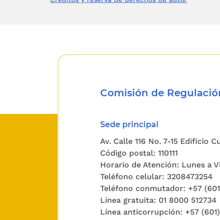
De acuer
gas comb
servicio
interven
disposic
usuarios.
Comisión de Regulación
Uno de l
continua
Sede principal
es oblig
Av. Calle 116 No. 7-15 Edificio 
Código postal: 110111
prestan d
Horario de Atención: Lunes a Vi
Teléfono celular: 3208473254
Adiciona
Teléfono conmutador: +57 (60
Estado o 
Línea gratuita: 01 8000 512734
vigilanci
Línea anticorrupción: +57 (601