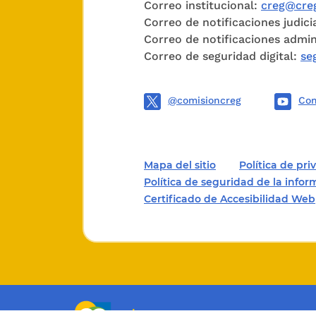
Correo institucional:
creg@creg
En virtu
Correo de notificaciones judici
Correo de notificaciones admin
Domicili
Correo de seguridad digital:
se
distribu
como ac
@comisioncreg
Com
combusti
Es derec
Mapa del sitio
Política de pr
instalaci
Política de seguridad de la info
mismos r
Certificado de Accesibilidad Web
el artícu
El Artíc
Decreto 
Combusti