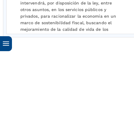
intervendrá, por disposición de la ley, entre
otros asuntos, en los servicios públicos y
privados, para racionalizar la economía en un
marco de sostenibilidad fiscal, buscando el
mejoramiento de la calidad de vida de los
habitantes, la distribución equitativa de las
oportunidades y los beneficios del desarrollo y
la preservación de un ambiente sano.
El artículo
365
de la Constitución Política
establece que los servicios públicos son
inherentes a la finalidad social del Estado y es
deber de este asegurar su prestación eficiente a
todos los habitantes del territorio nacional.
De conformidad con la Ley 142 de 1994, artículo
3
numeral 3, la regulación de los servicios
públicos es una forma de intervención del
Estado en la economía.
Según la Ley 142 de 1994, artículo
74
, son