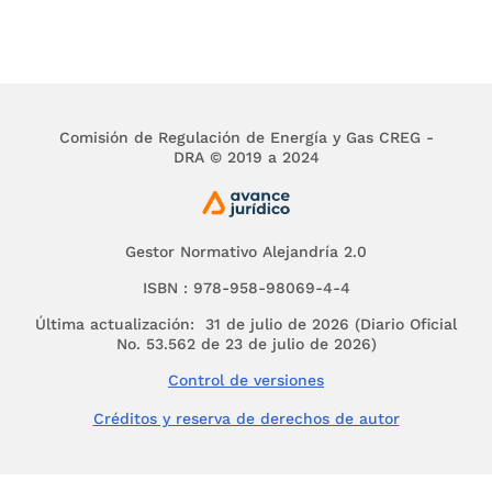
funciones y facultades especiales de la CREG,
entre otras, las de regular el ejercicio de las
actividades de los sectores de energía y gas
combustible para asegurar la disponibilidad de
una oferta energética eficiente; propiciar la
competencia en el sector de minas y energía y
Comisión de Regulación de Energía y Gas CREG -
proponer la adopción de las medidas necesarias
DRA © 2019 a 2024
para impedir abusos de posición dominante y
buscar la liberación gradual de los mercados
hacia la libre competencia; y establecer criterios
para la fijación de compromisos de ventas
Gestor Normativo Alejandría 2.0
garantizadas de energía y potencia entre las
ISBN : 978-958-98069-4-4
empresas eléctricas y entre éstas y los grandes
usuarios.
Última actualización: 31 de julio de 2026 (Diario Oficial
No. 53.562 de 23 de julio de 2026)
La ley 142 de 1994, artículo
74
, también le
asignó a la Comisión de Regulación de Energía y
Control de versiones
Gas, la función de expedir el Reglamento de
Créditos y reserva de derechos de autor
Operación para regular el funcionamiento del
Mercado Mayorista de Energía.
Según la Ley 143 de 1994, artículo
4
, el Estado,