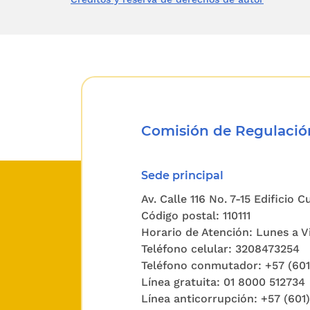
que señal
Que el i
tiene la
oportuna
inclusive
Comisión de Regulación
Que dura
grandes
Sede principal
generado
Av. Calle 116 No. 7-15 Edificio 
entre és
Código postal: 110111
referent
Horario de Atención: Lunes a Vi
Teléfono celular: 3208473254
pese a q
Teléfono conmutador: +57 (60
para hace
Línea gratuita: 01 8000 512734
Línea anticorrupción: +57 (601
Que el A