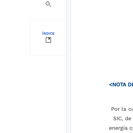
search
ÍNDICE
developer_guide
<NOTA DE
Por la c
SIC, de
energía 