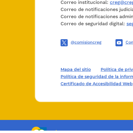
Correo institucional:
creg@creg
electri
Correo de notificaciones judici
Correo de notificaciones admin
(comerci
Correo de seguridad digital:
se
libre co
determin
@comisioncreg
Com
Que la L
informac
Mapa del sitio
Política de pr
de elect
Política de seguridad de la info
Energía y
Certificado de Accesibilidad Web
Que la C
Resoluc
proporci
califica