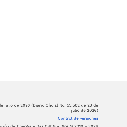
considera violatorio de
inante en el mercado:
vios entre vendedores,
z y oportuna, sobre las
ayorista, promueve la
es derecho del usuario:
rtuna, sobre todas las
icen para la prestación
e julio de 2026 (Diario Oficial No. 53.562 de 23 de
 información calificada
julio de 2026)
Control de versiones
quisitos y condiciones
ación de Energía y Gas CREG - DRA © 2019 a 2024