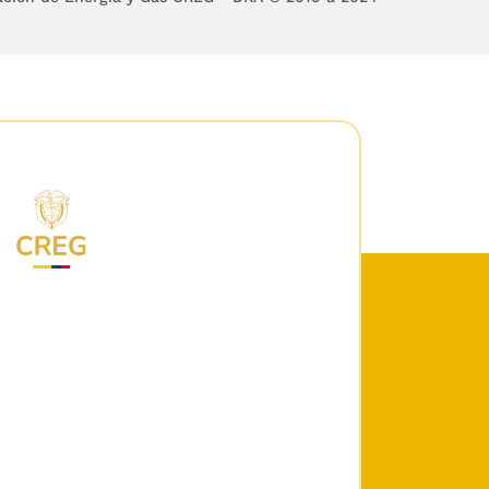
liarios";
lece que la Comisión
plia, exacta, veraz y
ue esta ley se refiere,
negociando libremente
atos suscritos entre
e comercializadores y
la que la información
minos de competencia,
de estas transacciones
tratos de compras de