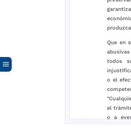
garanti
económic
produzcan
Que en s
abusivas
todos su
injustifi
o el efe
competen
"Cualqui
el trámit
o a eve
modificar