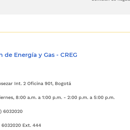
e la Superintendencia de Servicios Públicos Domici
nciso final del Artículo
73
de la misma Ley estab
 facultad selectiva de: "pedir información am
 a quienes prestan los servicios públicos a los q
 si sus tarifas no están sometidas a regulación";
 de Energía y Gas - CREG
nte los últimos tres (3) años se han venido 
 bloques de energía eléctrica mediante contr
res, entre éstos y los comercializadores, entr
Cusezar Int. 2 Oficina 901, Bogotá
tos y los usuarios no-regulados, lo cual seña
e al mercado de contratos es relevante en tér
ernes, 8:00 a.m. a 1:00 p.m. - 2:00 p.m. a 5:00 p.m.
ue todavía requiera de una mayor estandarización 
1) 6032020
rlas plenamente útil para los agentes;
) 6032020 Ext. 444
rtículo
42
de la Ley 143 establece que los con