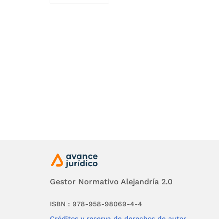
Que del 
las norm
"cualqui
entre co
Que la d
transacc
competen
Que de a
"Solicit
actividad
Gestor Normativo Alejandría 2.0
de los se
ISBN : 978-958-98069-4-4
como sec
Créditos y reserva de derechos de autor