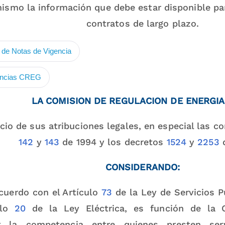
mismo la información que debe estar disponible pa
contratos de largo plazo.
de Notas de Vigencia
ancias CREG
LA COMISION DE REGULACION DE ENERGIA
icio de sus atribuciones legales, en especial las c
142
y
143
de 1994 y los decretos
1524
y
2253
d
CONSIDERANDO:
cuerdo con el Artículo
73
de la Ley de Servicios P
ulo
20
de la Ley Eléctrica, es función de la 
ar la competencia entre quienes presten serv