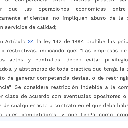
zar que las operaciones económicas entre
amente eficientes, no impliquen abuso de la 
 servicios de calidad;
u Artículo
34
la ley 142 de 1994 prohibe las prác
 o restrictivas, indicando que: "Las empresas de 
s actos y contratos, deben evitar privilegio
cados, y abstenerse de toda práctica que tenga la 
cto de generar competencia desleal o de restringi
cia". Se considera restricción indebida a la com
er clase de acuerdo con eventuales opositores o
e de cualquier acto o contrato en el que deba habe
ntuales competidores, y que tenga como pro
 el resultado que se habría obtenido en plena com