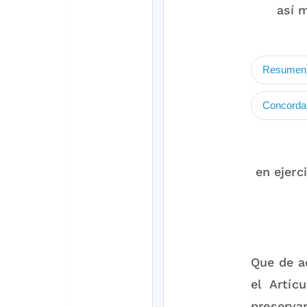
así 
Resumen 
Concord
en ejerc
Que de a
el Artíc
preserv