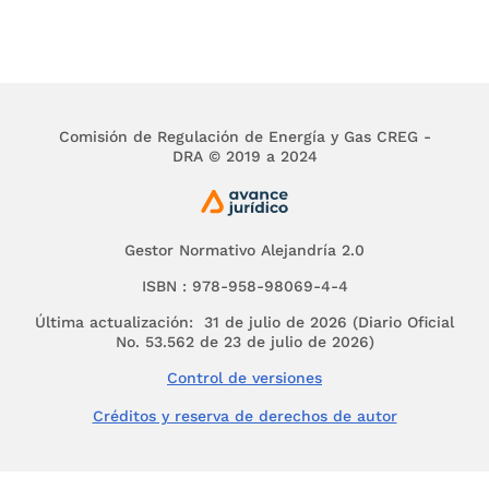
al correo electrónico
creg@creg.gov.co
ARTÍCULO 4o. VIGENCIA.
La presente resolución
no deroga ni modifica disposiciones vigentes por
tratarse de un acto de trámite. Publíquese en el
Diario Oficial
.
Comisión de Regulación de Energía y Gas CREG -
DRA © 2019 a 2024
Publíquese y cúmplase.
Dada en Bogotá, D. C., a 30 de junio de 2015.
El Presidente,
Gestor Normativo Alejandría 2.0
TOMÁS GONZÁLEZ ESTRADA,
ISBN : 978-958-98069-4-4
Última actualización: 31 de julio de 2026 (Diario Oficial
Ministro de Minas y Energía.
No. 53.562 de 23 de julio de 2026)
El Director Ejecutivo,
Control de versiones
JORGE PINTO NOLLA.
Créditos y reserva de derechos de autor
PROYECTO DE RESOLUCIÓN.
por la cual se modifica y adiciona la Resolución