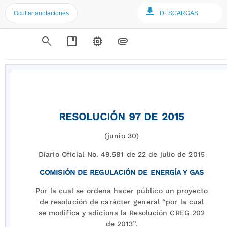
Ocultar anotaciones
DESCARGAS
search
developer_guide
memory
attachment
RESOLUCIÓN 97 DE 2015
(junio 30)
Diario Oficial No. 49.581 de 22 de julio de 2015
COMISIÓN DE REGULACIÓN DE ENERGÍA Y GAS
Por la cual se ordena hacer público un proyecto
de resolución de carácter general “por la cual
se modifica y adiciona la Resolución CREG 202
de 2013”.