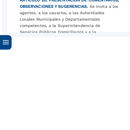
ARTÍCULO 2o. PRESENTACIÓN DE COMENTARIOS,
OBSERVACIONES Y SUGERENCIAS.
Se invita a los
agentes, a los usuarios, a las Autoridades
Locales Municipales y Departamentales
competentes, a la Superintendencia de
Servicios Públicos Domiciliarios y a la
Superintendencia de Industria y Comercio para
que remitan sus observaciones o sugerencias
dentro de los tres (3) días hábiles siguientes a la
publicación de la presente resolución en la
página web de la Comisión de Regulación de
Energía y Gas. Se solicita enviar estos
comentarios a la CREG en medio magnético en
archivo de texto y medio físico.
ARTÍCULO 3o.
Las observaciones y sugerencias
sobre el proyecto deberán dirigirse a Jorge
Pinto Nolla, Director Ejecutivo de la Comisión, a
la siguiente dirección: avenida calle 116 No. 7-15,
Edificio Torre Cusezar, Interior 2, oficina 901 o