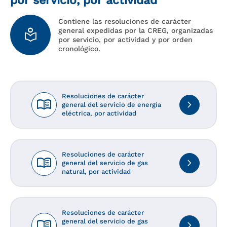
por servicio, por actividad
Contiene las resoluciones de carácter
local_library
general expedidas por la CREG, organizadas
por servicio, por actividad y por orden
cronológico.
Resoluciones de carácter
menu_book
navigate_next
general del servicio de energía
eléctrica, por actividad
Resoluciones de carácter
menu_book
navigate_next
general del servicio de gas
natural, por actividad
Resoluciones de carácter
menu_book
general del servicio de gas
navigate_next