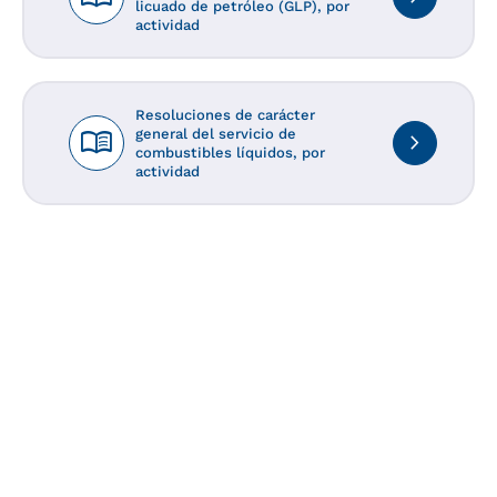
licuado de petróleo (GLP), por
actividad
Resoluciones de carácter
menu_book
general del servicio de
navigate_next
combustibles líquidos, por
actividad