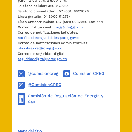
p.m. - 2:00 p.m. a 5:00 p.m.
Teléfono celular: 3208473254
Teléfono conmutador: +57 (601) 6032020
Línea gratuita: 01 8000 512734
Línea anticorrupción: +57 (601) 6032020 Ext. 444
Correo institucional:
creg@creg.gov.co
Correo de notificaciones judiciales:
notificaciones.judiciales@creg.gov.co
Correo de notificaciones administrativas:
oficiales.creg@creg.gov.co
Correo de seguridad digital:
seguridaddigital@creg.gov.co
@comisioncreg
Comisión CREG
@ComisionCREG
Comisión de Regulación de Energía y
Gas
Mapa del sitio