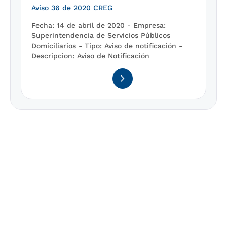
Aviso 36 de 2020 CREG
Fecha:
14 de abril de 2020 -
Empresa:
Superintendencia de Servicios Públicos
Domiciliarios -
Tipo:
Aviso de notificación -
Descripcion:
Aviso de Notificación
navigate_next