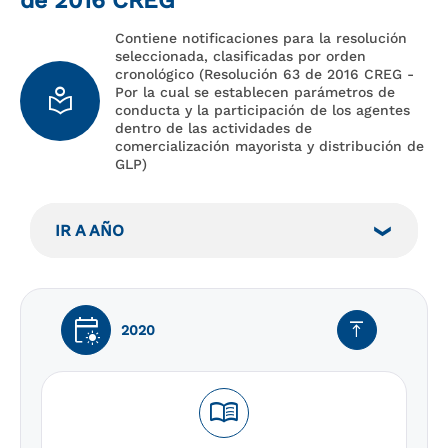
de 2016 CREG
Contiene notificaciones para la resolución
seleccionada, clasificadas por orden
cronológico (Resolución 63 de 2016 CREG -
local_library
Por la cual se establecen parámetros de
conducta y la participación de los agentes
dentro de las actividades de
comercialización mayorista y distribución de
GLP)
IR A AÑO
early_on
vertical_align_top
2020
menu_book