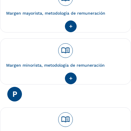
Margen mayorista, metodología de remuneración
menu_book
Margen minorista, metodología de remuneración
P
menu_book