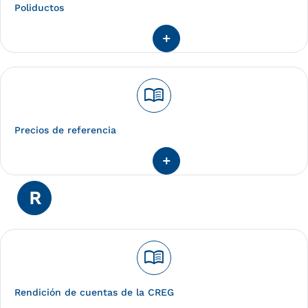
Poliductos
menu_book
Precios de referencia
R
menu_book
Rendición de cuentas de la CREG