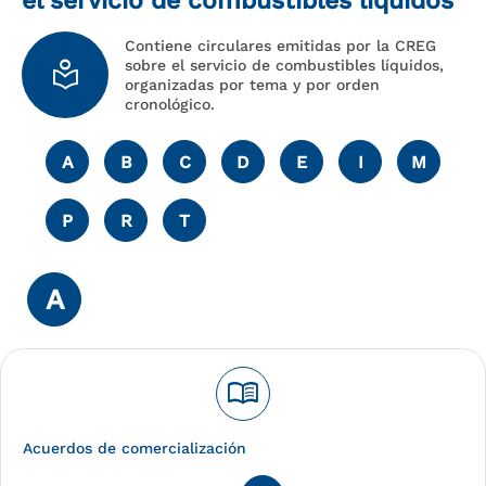
el servicio de combustibles líquidos
Contiene circulares emitidas por la CREG
local_library
sobre el servicio de combustibles líquidos,
organizadas por tema y por orden
cronológico.
A
B
C
D
E
I
M
P
R
T
A
menu_book
Acuerdos de comercialización