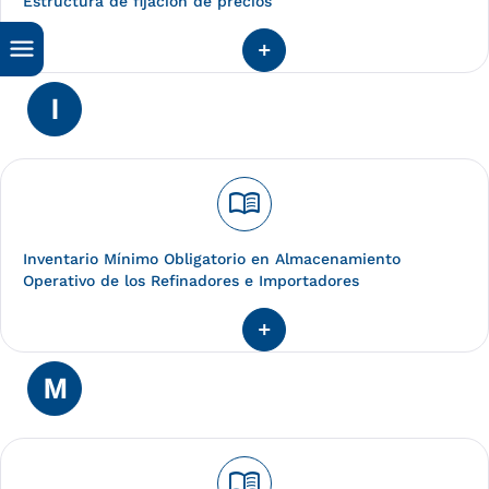
Estructura de fijación de precios
I
menu_book
Inventario Mínimo Obligatorio en Almacenamiento
Operativo de los Refinadores e Importadores
M
menu_book