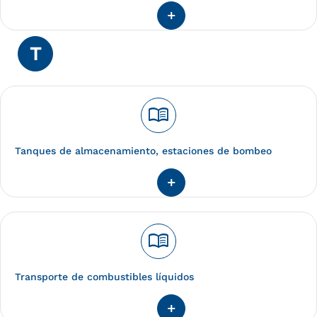
T
menu_book
Tanques de almacenamiento, estaciones de bombeo
menu_book
Transporte de combustibles líquidos