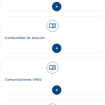
menu_book
Combustible de aviación
menu_book
Comunicaciones CREG