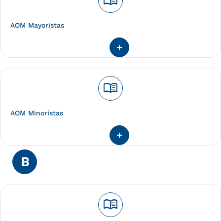
menu_book
AOM Mayoristas
menu_book
AOM Minoristas
B
menu_book