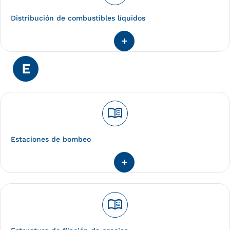
Distribución de combustibles líquidos
E
menu_book
Estaciones de bombeo
menu_book