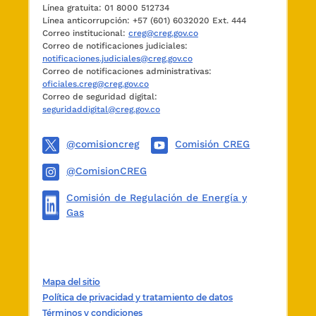
Línea gratuita: 01 8000 512734
Línea anticorrupción: +57 (601) 6032020 Ext. 444
Correo institucional:
creg@creg.gov.co
Correo de notificaciones judiciales:
notificaciones.judiciales@creg.gov.co
Correo de notificaciones administrativas:
oficiales.creg@creg.gov.co
Correo de seguridad digital:
seguridaddigital@creg.gov.co
@comisioncreg
Comisión CREG
@ComisionCREG
Comisión de Regulación de Energía y
Gas
Mapa del sitio
Política de privacidad y tratamiento de datos
Términos y condiciones