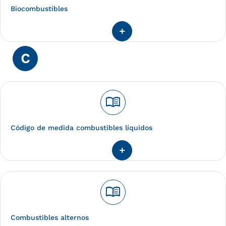
Biocombustibles
C
menu_book
Código de medida combustibles líquidos
menu_book
Combustibles alternos