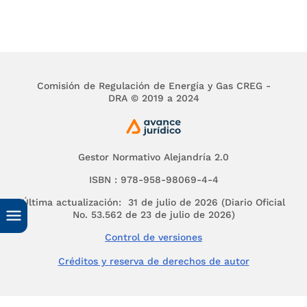
En lo relacionado con las medidas para el ahorro d
energía en edificaciones, los parámetros que se a
contener como mínimo los siguientes aspectos:
1. Porcentajes obligatorios de ahorro en agua y ene
clima y tipo de edificaciones.
Comisión de Regulación de Energía y Gas CREG -
DRA © 2019 a 2024
2. Sistema de aplicación gradual para el territorio 
conformidad número de habitantes de los municipi
3. Procedimiento para la certificación de la aplicac
Gestor Normativo Alejandría 2.0
medidas.
ISBN : 978-958-98069-4-4
4. Procedimiento y herramientas de seguimiento y c
Última actualización: 31 de julio de 2026 (Diario Oficial
implementación de las medidas.
No. 53.562 de 23 de julio de 2026)
5. Promoción de Incentivos a nivel local para la co
Control de versiones
sostenible."
Créditos y reserva de derechos de autor
Que en mérito de lo señalado en el artículo
2.2.7.1.2
número 1077 de 2015, adicionado por el Decreto n
2015 el Ministerio de Vivienda, Ciudad y Territorio e