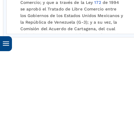
Comercio; y que a través de la Ley
172
de 1994
se aprobó el Tratado de Libre Comercio entre
los Gobiernos de los Estados Unidos Mexicanos y
la República de Venezuela (G-3); y a su vez, la
Comisión del Acuerdo de Cartagena, del cual
Colombia hace parte, aprobó la Decisión 376 de
1995 modificada por la Decisión 419 de 1997.
Que en el numeral 2.2 del artículo 2o del
acuerdo sobre Obstáculos Técnicos al Comercio
de la OMC, en el artículo 14-01 del Tratado de
Libre Comercio con los Estados Unidos
Mexicanos y la República de Venezuela (G-3) y
en el artículo 26 de la Decisión Andina 376 de
1995 se prevé que los reglamentos técnicos se
establecen para asegurar, entre otros, los
objetivos legítimos de garantizar la seguridad
nacional, proteger la vida, la salud y la
seguridad humanas, animal y vegetal; proteger
el medio ambiente; así como la prevención de
prácticas a error a los consumidores.