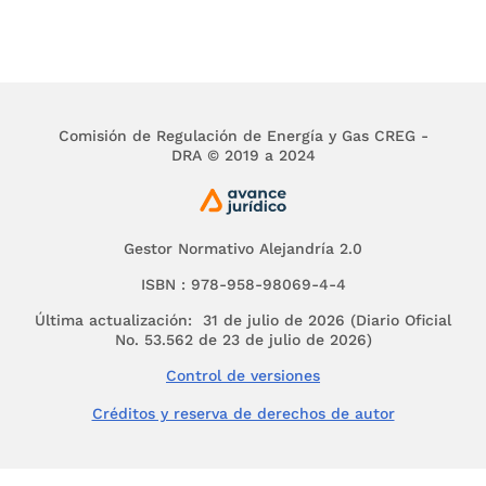
Que la Decisión 562 de 2003 de la Comunidad
Andina de Naciones estableció directrices para
la elaboración, adopción y aplicación de
reglamentos técnicos en los países miembros de
la Comunidad Andina y a nivel comunitario.
Comisión de Regulación de Energía y Gas CREG -
DRA © 2019 a 2024
Que conforme a los mencionados instrumentos
internacionales, previamente a la expedición de
un Reglamento Técnico, el correspondiente
proyecto debe enviarse al Punto de Contacto en
Gestor Normativo Alejandría 2.0
materia de normalización y procedimientos de
Evaluación de la conformidad, con una
ISBN : 978-958-98069-4-4
antelación mínima de 90 días, con el fin de que
Última actualización: 31 de julio de 2026 (Diario Oficial
se hagan las notificaciones correspondientes a
No. 53.562 de 23 de julio de 2026)
la Organización Mundial de Comercio (OMC),
Control de versiones
Comunidad Andina de Naciones (CAN) y al
Grupo de los Tres (G-3), respectivamente.
Créditos y reserva de derechos de autor
Que es necesario que el almacenamiento de Gas
Licuado de Petróleo (GLP) que se utilice para la