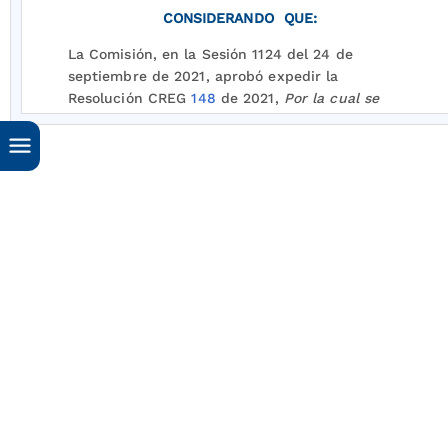
CONSIDERANDO QUE:
La Comisión, en la Sesión 1124 del 24 de
septiembre de 2021, aprobó expedir la
Resolución CREG
148
de 2021,
Por la cual se
adiciona un Capítulo Transitorio al Anexo
General del Reglamento de Distribución
contenido en la Resolución CREG
070
de 1998,
para permitir la conexión y operación de plantas
solares fotovoltaicas y eólicas en el SDL con
capacidad efectiva neta o potencia máxima
declarada igual o mayor a 5 MW y se dictan
otras disposiciones
.
Que en la citada Resolución, en su artículo 9, se
define una transición para permitir la conexión
y operación de plantas solares fotovoltaicas y
eólicas en el SDL con capacidad efectiva neta o
potencia máxima declarada igual o mayor a 5
MW, por medio de los siguientes literales: