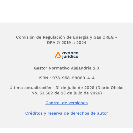
contraídas y afectar a los otros agentes participante
a los usuarios finales. Por lo tanto, se considera
importante adoptar medidas para que los agentes
estén en capacidad de responder por los riesgos
derivados de sus operaciones en el mercado.
Comisión de Regulación de Energía y Gas CREG -
Mediante la Resolución CREG
089
de 2012 esta
DRA © 2019 a 2024
Comisión sometió a consulta un proyecto de
Resolución con la propuesta detallada de la Capacid
de Respaldo de Operaciones en el Mercado Mayorist
Gestor Normativo Alejandría 2.0
de Energía Eléctrica.
ISBN : 978-958-98069-4-4
Para prevenir los riesgos sistémicos del mercado, el 
de diciembre de 2012, la Comisión de Regulación de
Última actualización: 31 de julio de 2026 (Diario Oficial
Energía y Gas (CREG), profirió la Resolución número
No. 53.562 de 23 de julio de 2026)
156
de 2012 por la cual se define la Capacidad de
Control de versiones
Respaldo de Operaciones de Mercado.
Créditos y reserva de derechos de autor
Mediante Circular CREG
028
de 2013, el 24 de junio 
2013 se convocó un taller con los agentes del merca
del cual surgieron solicitudes de ajuste de la