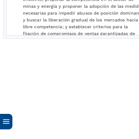
minas y energía y proponer la adopción de las medid
necesarias para impedir abusos de posición dominan
y buscar la liberación gradual de los mercados hacia
libre competencia; y establecer criterios para la
fijación de compromisos de ventas garantizadas de
energía y potencia entre las empresas eléctricas y
entre estas y los grandes usuarios.
Según las Leyes
142
y
143
de 1994, el mercado de
energía mayorista se rige, entre otros, por el principi
de libertad de entrada y de salida, que supone
esencialmente autonomía para que cualquier person
decida la oportunidad para ingresar a dicho mercado
su permanencia o retiro, sin más exigencias que las
indispensables para asegurar el cumplimiento de fin
legales tales como la eficiencia, la seguridad, la libre
competencia y el adecuado funcionamiento del
mercado.
Las sobreexposiciones en contratos de venta o comp
pueden generar incumplimientos en las obligaciones