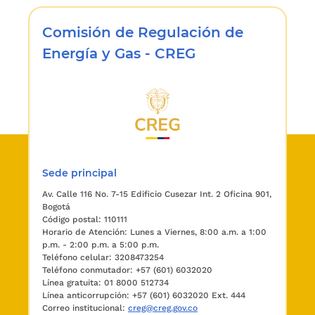
regulación.
Comisión de Regulación de
La Comisión de Regulación de Energía y Gas, en su
Sesión 575 del 4 de octubre de 2013, aprobó expedir
Energía y Gas - CREG
esta resolución.
RESUELVE:
ARTÍCULO 1o.
Modifíquese el artículo
1
o de la
Resolución CREG 156 así:
Artículo 1o.
Capacidad de respaldo para operaciones
el mercado.
El ASIC calculará y publicará cada mes l
Sede principal
capacidades de respaldo de operaciones y de todos l
Av. Calle 116 No. 7-15 Edificio Cusezar Int. 2 Oficina 901,
agentes comercializadores y/o generadores inscritos 
Bogotá
el MEM, para cada uno de los meses en donde haya
Código postal: 110111
agentes con contratos, conforme al siguiente
Horario de Atención: Lunes a Viernes, 8:00 a.m. a 1:00
p.m. - 2:00 p.m. a 5:00 p.m.
procedimiento y para un horizonte de cinco (5) años
Teléfono celular: 3208473254
Teléfono conmutador: +57 (601) 6032020
1.
Cálculo del patrimonio transaccional.
Línea gratuita: 01 8000 512734
Línea anticorrupción: +57 (601) 6032020 Ext. 444
Paso 1.1.
Correo institucional:
creg@creg.gov.co