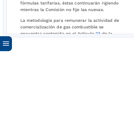
fórmulas tarifarias, éstas continuarán rigiendo
mientras la Comisión no fije las nuevas.
La metodología para remunerar la actividad de
comercialización de gas combustible se
encuentra contenida en el Artículo
23
de la
Resolución CREG 011 de 2003, en el que se
indica que el cargo máximo base de
comercialización de gas se determina como:
“Artículo
23
. METODOLOGÍA PARA EL CÁLCULO
DEL CARGO MÁXIMO BASE DE
COMERCIALIZACIÓN. El cargo máximo base de
comercialización C0 se determinará como el
cociente de la suma de los componentes a) y b)
descritos a continuación, sobre el número de
facturas del año para el cual se tomaron los
parámetros de cálculo de dichos componentes.
a) Los gastos anuales de AOM y la depreciación
anual de las inversiones en equipos de cómputo,