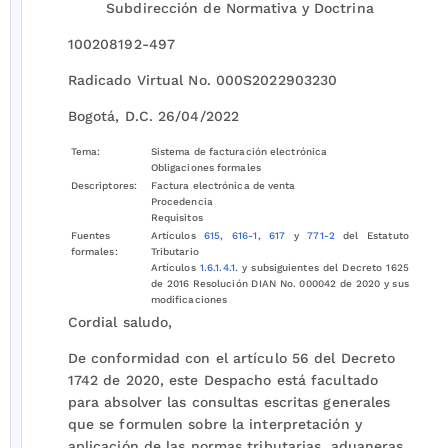
Subdirección de Normativa y Doctrina
100208192-497
Radicado Virtual No. 000S2022903230
Bogotá, D.C. 26/04/2022
Tema:
Sistema de facturación electrónica
Obligaciones formales
Descriptores:
Factura electrónica de venta
Procedencia
Requisitos
Fuentes
Artículos
615
,
616-1
,
617
y
771-2
del Estatuto
formales:
Tributario
Artículos
1.6.1.4.1
. y subsiguientes del Decreto 1625
de 2016 Resolución DIAN No. 000042 de 2020 y sus
modificaciones
Cordial saludo,
De conformidad con el artículo 56 del Decreto
1742 de 2020, este Despacho está facultado
para absolver las consultas escritas generales
que se formulen sobre la interpretación y
aplicación de las normas tributarias, aduaneras