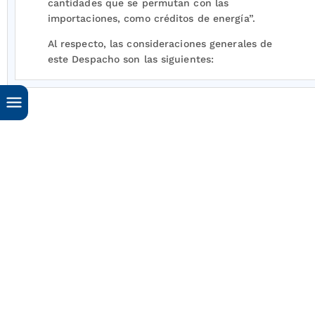
cantidades que se permutan con las
importaciones, como créditos de energía”.
Al respecto, las consideraciones generales de
este Despacho son las siguientes:
Para comenzar, se informa que acerca de la
obligación de facturar por parte de los
autogeneradores de energía eléctrica a pequeña
escala (en adelante “AGPE”) esta dependencia
se pronunció por medio del Oficio No. 004303
de 2020, dentro del cual se concluyó:
“Ahora bien, en el caso de la comercialización y
la venta de excedentes de energía, por parte de
los autogeneradores, se indica de acuerdo con
las normas previamente citadas, que
en la
medida en que la operación de venta sea
efectuada por parte de sujetos obligados a
facturar, los mismos deberán expedir las
respectivas facturas de venta de conformidad
con las normas vigentes
.