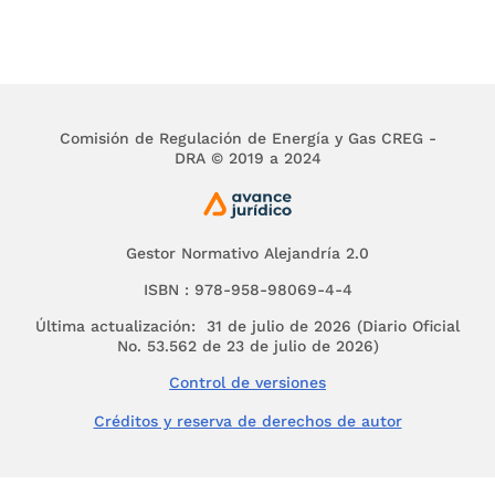
ARTÍCULO 2o. CLASES DE LICENCIAS.
<Artículo
derogado por el artículo
138
del Decreto 1469
de 2010>
Las licencias urbanísticas serán de:
1. Urbanización.
Comisión de Regulación de Energía y Gas CREG -
2. Parcelación.
DRA © 2019 a 2024
3. Subdivisión.
4. Construcción.
Gestor Normativo Alejandría 2.0
5. Intervención y ocupación del espacio público.
ISBN : 978-958-98069-4-4
PARÁGRAFO.
La expedición de las licencias de
Última actualización: 31 de julio de 2026 (Diario Oficial
urbanización, parcelación y construcción
No. 53.562 de 23 de julio de 2026)
conlleva la autorización para el cerramiento
temporal del predio durante la ejecución de las
Control de versiones
obras autorizadas.
Créditos y reserva de derechos de autor
ARTÍCULO 3o. COMPETENCIA.
<Artículo derogado
por el artículo
138
del Decreto 1469 de 2010>
El