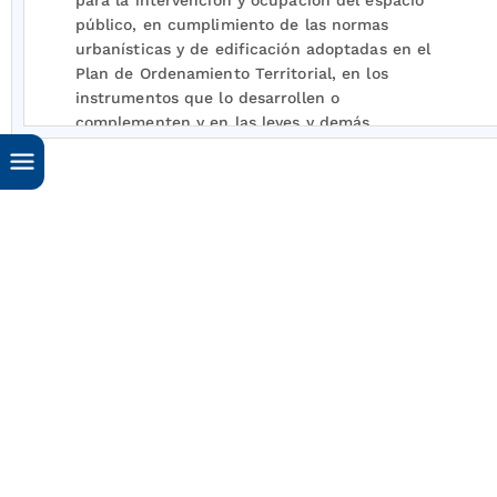
para la intervención y ocupación del espacio
público, en cumplimiento de las normas
urbanísticas y de edificación adoptadas en el
Plan de Ordenamiento Territorial, en los
instrumentos que lo desarrollen o
complementen y en las leyes y demás
disposiciones que expida el Gobierno Nacional.
PARÁGRAFO.
Las licencias urbanísticas y sus
modalidades podrán ser objeto de prórrogas y
modificaciones.
Se entiende por prórroga de la licencia la
ampliación del término de vigencia de la misma.
Se entiende por modificación de la licencia, la
introducción de cambios urbanísticos,
arquitectónicos o estructurales a un proyecto
con licencia vigente, siempre y cuando cumplan
con las normas urbanísticas y de edificación y
no se afecten espacios de propiedad pública.