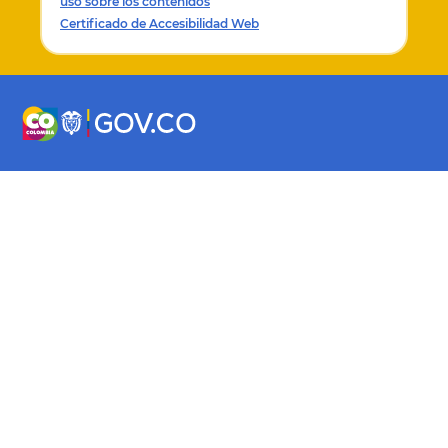
uso sobre los contenidos
título
II
del Código de Procedimiento Administrativo
Certificado de Accesibilidad Web
Contencioso Administrativo.
Cordialmente,
OMAR PRIAS CAICEDO
Director Ejecutivo