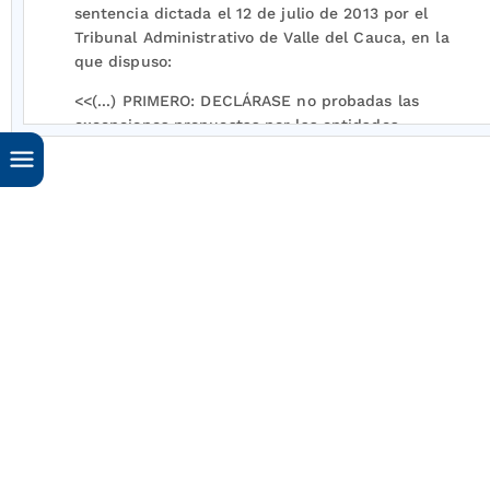
sentencia dictada el 12 de julio de 2013 por el
Tribunal Administrativo de Valle del Cauca, en la
que dispuso:
<<(...) PRIMERO: DECLÁRASE no probadas las
excepciones propuestas por las entidades
demandadas.
SEGUNDO: DECLÁRASE administrativamente
responsable a EMCALI E.I.C.E. E.S.P., por las
lesiones sufridas por la menor JENNIFER ARCE
MONTEZUMA, como consecuencia de los hechos
a que se refiere la demanda, en la modalidad de
"concurrencia de culpas".
TERCERO: CONDENAR a EMCALI E.I.C.E. E.S.P., a
pagar a la menor Jennifer Arce Montezuma, por
concepto de lucro cesante, la suma de setenta y
nueve millones quinientos noventa y nueve mil
cuatrocientos cincuenta y seis pesos y cinco
centavos ($79.599.456,5).