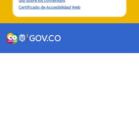
uso sobre los contenidos
PROCEDIBILIDAD / AGOTAMIENTO DE LA CONCILI
Certificado de Accesibilidad Web
PROCEDIBILIDAD / AGOTAMIENTO DEL REQUISITO
CONCILIACIÓN PREJUDICIAL / EFECTOS DE LA CO
DEMANDA
/ PRETENSIONES DE LA DEMANDA / PRINCIPIO D
[E]sta Corporación ha considerado que, para efe
requisito de procedibilidad de la conciliación ext
objeto de la solicitud de conciliación y el de la
que resulte necesario que sus textos coincidan de
requiere que las pretensiones de la una y de la o
NOTA DE RELATORÍA:
Sobre la conciliación como r
auto del 29 de mayo de 2019, Exp. 60487, C.P. Ra
ACCIÓN DE CONTROVERSIAS CONTRACTUALES / T
EXTRAJUDICIAL / TRÁMITE DE LA AUDIENCIA DE 
CONCILIACIÓN / AUDIENCIA DE CONCILIACIÓN EX
CONCILIACIÓN JUDICIAL / AUDIENCIA DE LA CONC
AUDIENCIA FALLIDA DE CONCILIACIÓN EXTRAJUDI