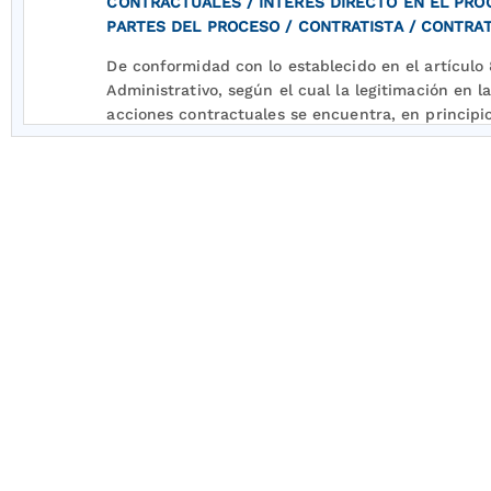
CONTRACTUALES / INTERÉS DIRECTO EN EL PROC
PARTES DEL PROCESO / CONTRATISTA / CONTRA
De conformidad con lo establecido en el artículo
Administrativo, según el cual la legitimación en l
acciones contractuales se encuentra, en principio
contrato, la Sala concluye que Asociados de Recur
AREMARI S.A. E.S.P.- y Centrales Eléctricas del C
E.S.P., poseen el interés jurídico que se debate 
legitimadas en la causa
por activa y por pasiva, toda vez que son los ext
contractuales que suscitaron la controversia obje
FUENTE FORMAL:
CÓDIGO CONTENCIOSO ADMINIS
CADUCIDAD DE LA ACCIÓN DE CONTROVERSIAS 
CADUCIDAD DE LA ACCIÓN DE CONTROVERSIAS 
TÉRMINO DE CADUCIDAD DE LA ACCIÓN DE CON
TERMINACIÓN DEL CONTRATO ADMINISTRATIVO /
ADMINISTRATIVO / LIQUIDACIÓN BILATERAL DEL 
ACTA DE LIQUIDACIÓN BILATERAL DEL CONTRATO