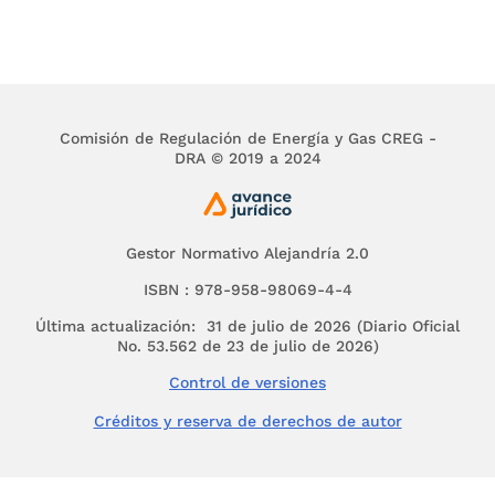
PARA LA LIQUIDACIÓN BILATERAL DEL CONTRATO
DERECHO PRIVADO DE LA ADMINISTRACIÓN / CON
DERECHO PRIVADO / CONTRATO DE SUMINISTRO 
El numeral 10º del artículo 136 del Código Conten
por la Ley 446 de 1998, vigente para el 24 de ma
Comisión de Regulación de Energía y Gas CREG -
debieron liquidarse los contratos (…) y que, por ta
DRA © 2019 a 2024
caso concreto, establece que la acción contractu
término de dos (2) años contados a partir del día 
motivos de hecho o de derecho que les sirvan d
de la acción en el sub examine se contabilizará a
Gestor Normativo Alejandría 2.0
literal d) del numeral 10 del artículo 136 del Cód
dado que en los contratos de suministro de energ
ISBN : 978-958-98069-4-4
derecho privado, las partes acordaron su liquidaci
Última actualización: 31 de julio de 2026 (Diario Oficial
meses siguientes a su terminación, (...), sin que 
No. 53.562 de 23 de julio de 2026)
término para liquidar unilateralmente los contrat
Control de versiones
pactaron y, en todo caso, tratándose de negocios 
derecho privado (…), aquellas no pueden atribuirs
Créditos y reserva de derechos de autor
unilateralmente el contrato.
FUENTE FORMAL:
CÓDIGO CONTENCIOSO ADMINIS