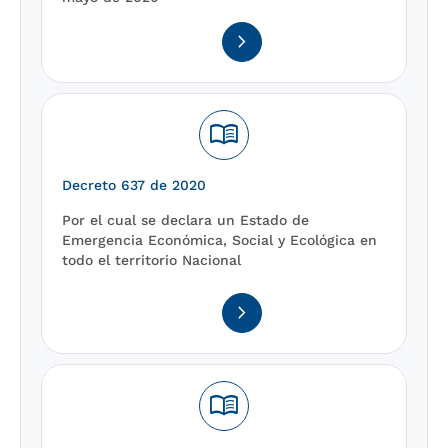
navigate_next
menu_book
Decreto 637 de 2020
Por el cual se declara un Estado de
Emergencia Económica, Social y Ecológica en
todo el territorio Nacional
navigate_next
menu_book