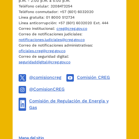
p.m. - 2:00 p.m. a 5:00 p.m.
Teléfono celular: 3208473254
Teléfono conmutador: +57 (601) 6032020
Línea gratuita: 01 8000 512734
Línea anticorrupción: +57 (601) 6032020 Ext. 444
Correo institucional:
creg@creg.gov.co
Correo de notificaciones judiciales:
notificaciones.judiciales@creg.gov.co
Correo de notificaciones administrativas:
oficiales.creg@creg.gov.co
Correo de seguridad digital:
seguridaddigital@creg.gov.co
@comisioncreg
Comisión CREG
@ComisionCREG
Comisión de Regulación de Energía y
Gas
Mapa del sitio