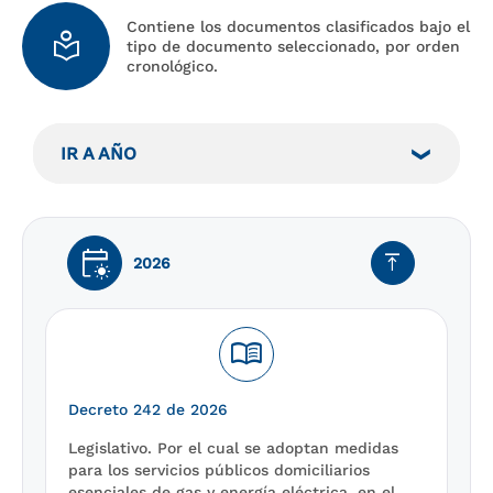
Contiene los documentos clasificados bajo el
local_library
tipo de documento seleccionado, por orden
cronológico.
IR A AÑO
early_on
vertical_align_top
2026
menu_book
Decreto 242 de 2026
Legislativo. Por el cual se adoptan medidas
para los servicios públicos domiciliarios
esenciales de gas y energía eléctrica, en el