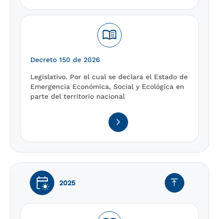
menu_book
Decreto 150 de 2026
Legislativo. Por el cual se declara el Estado de
Emergencia Económica, Social y Ecológica en
parte del territorio nacional
navigate_next
early_on
vertical_align_top
2025