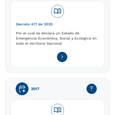
menu_book
Decreto 417 de 2020
Por el cual se declara un Estado de
Emergencia Económica, Social y Ecológica en
todo el territorio Nacional
navigate_next
early_on
vertical_align_top
2017
menu_book