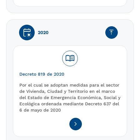
early_on
vertical_align_top
2020
menu_book
Decreto 819 de 2020
Por el cual se adoptan medidas para el sector
de Vivienda, Ciudad y Territorio en el marco
del Estado de Emergencia Económica, Social y
Ecológica ordenada mediante Decreto 637 del
6 de mayo de 2020
navigate_next