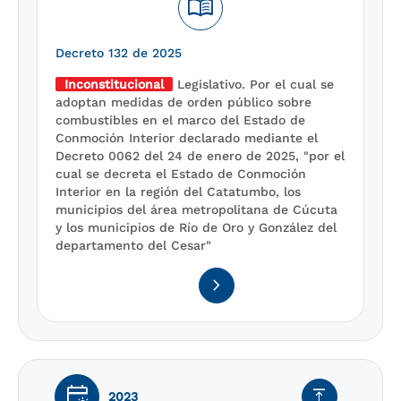
menu_book
Decreto 132 de 2025
Inconstitucional
Legislativo. Por el cual se
adoptan medidas de orden público sobre
combustibles en el marco del Estado de
Conmoción Interior declarado mediante el
Decreto 0062 del 24 de enero de 2025, "por el
cual se decreta el Estado de Conmoción
Interior en la región del Catatumbo, los
municipios del área metropolitana de Cúcuta
y los municipios de Río de Oro y González del
departamento del Cesar"
navigate_next
early_on
vertical_align_top
2023