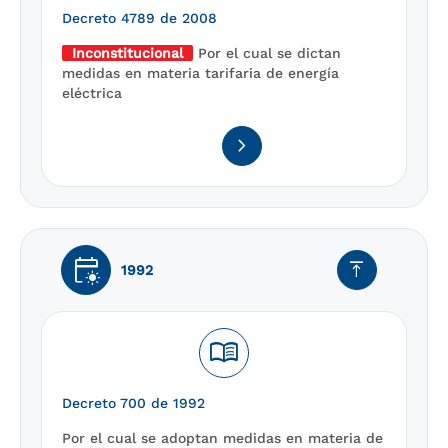
Decreto 4789 de 2008
Inconstitucional
Por el cual se dictan
medidas en materia tarifaria de energía
eléctrica
navigate_next
early_on
vertical_align_top
1992
menu_book
Decreto 700 de 1992
Por el cual se adoptan medidas en materia de