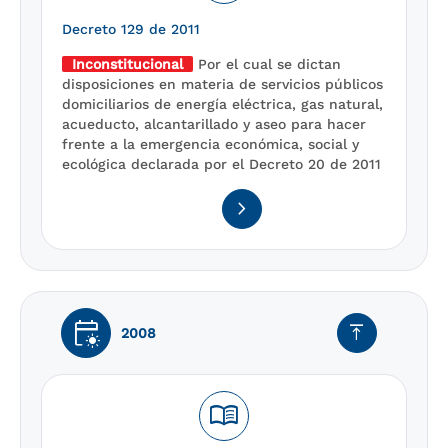
Decreto 129 de 2011
Inconstitucional
Por el cual se dictan
disposiciones en materia de servicios públicos
domiciliarios de energía eléctrica, gas natural,
acueducto, alcantarillado y aseo para hacer
frente a la emergencia económica, social y
ecológica declarada por el Decreto 20 de 2011
navigate_next
early_on
vertical_align_top
2008
menu_book