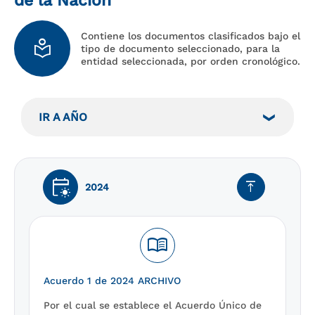
de la Nación
Contiene los documentos clasificados bajo el
local_library
tipo de documento seleccionado, para la
entidad seleccionada, por orden cronológico.
IR A AÑO
early_on
vertical_align_top
2024
menu_book
Acuerdo 1 de 2024 ARCHIVO
Por el cual se establece el Acuerdo Único de