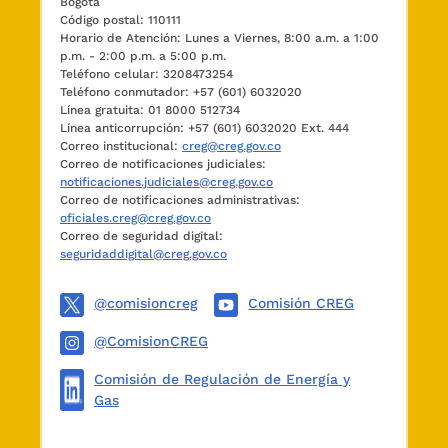
Bogotá
Código postal: 110111
Horario de Atención: Lunes a Viernes, 8:00 a.m. a 1:00
p.m. - 2:00 p.m. a 5:00 p.m.
Teléfono celular: 3208473254
Teléfono conmutador: +57 (601) 6032020
Línea gratuita: 01 8000 512734
Línea anticorrupción: +57 (601) 6032020 Ext. 444
Correo institucional:
creg@creg.gov.co
Correo de notificaciones judiciales:
notificaciones.judiciales@creg.gov.co
Correo de notificaciones administrativas:
oficiales.creg@creg.gov.co
Correo de seguridad digital:
seguridaddigital@creg.gov.co
@comisioncreg
Comisión CREG
@ComisionCREG
Comisión de Regulación de Energía y
Gas