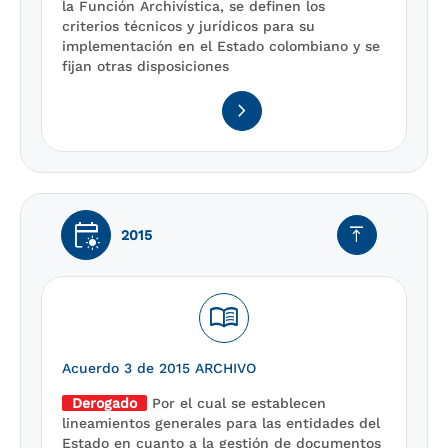
la Función Archivística, se definen los
criterios técnicos y jurídicos para su
implementación en el Estado colombiano y se
fijan otras disposiciones
navigate_next
early_on
vertical_align_top
2015
menu_book
Acuerdo 3 de 2015 ARCHIVO
Derogado
Por el cual se establecen
lineamientos generales para las entidades del
Estado en cuanto a la gestión de documentos