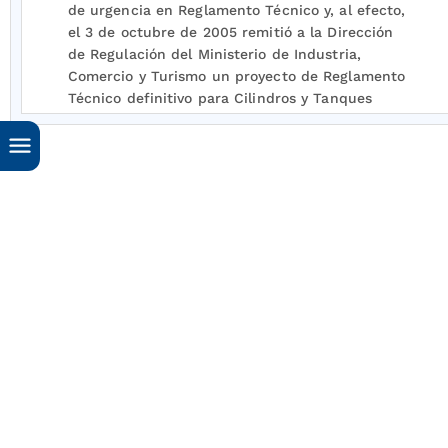
de urgencia en Reglamento Técnico y, al efecto,
el 3 de octubre de 2005 remitió a la Dirección
de Regulación del Ministerio de Industria,
Comercio y Turismo un proyecto de Reglamento
Técnico definitivo para Cilindros y Tanques
Estacionarios utilizados en la prestación del
servicio público domiciliario de Gas Licuado del
Petróleo, GLP, y sus procesos de mantenimiento,
en orden a que se surta la correspondiente
notificación a los Países Miembros de los
tratados y acuerdos internacionales que, en
materia de comercio y obstáculos técnicos al
comercio, ha suscrito Colombia;
Que conforme a lo previsto en los mencionados
tratados y acuerdos internacionales, el período
de notificación a los demás Países Miembros es
de noventa (90) días calendario antes de la
publicación oficial del Reglamento Técnico, y el
plazo que debe transcurrir entre su publicación
y su entrada en vigencia no debe ser inferior a