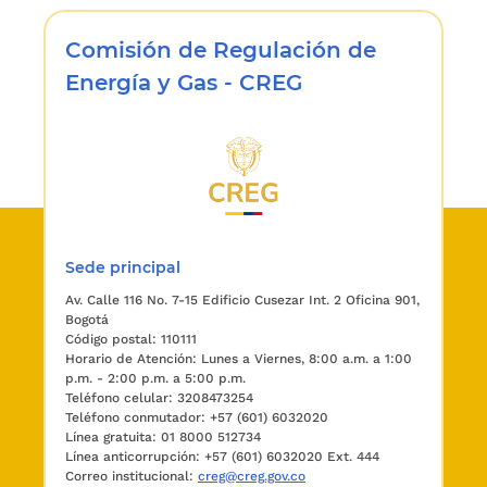
por la cual se expidió el Reglamento Técnico
para Cilindros y Tanques Estacionarios
Comisión de Regulación de
utilizados en la prestación del servicio público
domiciliario de Gas Licuado del Petróleo, GLP, y
Energía y Gas - CREG
sus procesos de mantenimiento, con carácter
de urgencia.
ARTÍCULO 2o.
La presente resolución rige a
partir del 4 de enero de 2006.
Publíquese y cúmplase.
Sede principal
Dada en Bogotá, D. C., a 26 de diciembre de
Av. Calle 116 No. 7-15 Edificio Cusezar Int. 2 Oficina 901,
2005.
Bogotá
Código postal: 110111
LUIS ERNESTO MEJÍA CASTRO.
Horario de Atención: Lunes a Viernes, 8:00 a.m. a 1:00
p.m. - 2:00 p.m. a 5:00 p.m.
Teléfono celular: 3208473254
Teléfono conmutador: +57 (601) 6032020
Línea gratuita: 01 8000 512734
Línea anticorrupción: +57 (601) 6032020 Ext. 444
Correo institucional:
creg@creg.gov.co