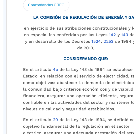
Concordancias CREG
LA COMISIÓN DE REGULACIÓN DE ENERGÍA Y GA
en ejercicio de sus atribuciones constitucionales y l
en especial las conferidas por las Leyes
142
y
143
de
y en desarrollo de los Decretos
1524
,
2253
de 1994
de 2013,
CONSIDERANDO QUE:
En el artículo
4o
de la Ley 143 de 1994 se establece
Estado, en relación con el servicio de electricidad, 
como objetivos: abastecer la demanda de electricid
la comunidad bajo criterios económicos y de viabili
financiera, asegurar una operación eficiente, segura
confiable en las actividades del sector y mantener l
niveles de calidad y seguridad establecidos.
En el artículo
20
de la Ley 143 de 1994, se definió 
objetivo fundamental de la regulación en el sector
eléctrico, asegurar una adecuada prestación del serv