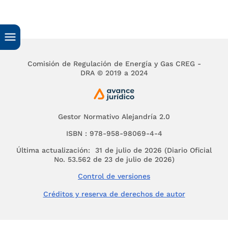
la Demanda Objetivo calculada para el año que inicia
de diciembre del año t+p, de acuerdo con lo estable
en el Artículo
19
de esta resolución”. Así mismo, est
que “la CREG fijará, mediante resolución, la oportu
en que el ASIC debe llevar a cabo la Subasta o el
mecanismo de asignación que haga sus veces; así c
Comisión de Regulación de Energía y Gas CREG -
cronograma de las actividades que deben ejecutars
DRA © 2019 a 2024
durante los Períodos de Precalificación y de Planea
la Subasta, o las fechas máximas de ejecución de la
actividades asociadas al mecanismo de asignación, 
sea el caso”.
Gestor Normativo Alejandría 2.0
Mediante la Resolución CREG
103
de 2018 se modific
ISBN : 978-958-98069-4-4
Resolución CREG
071
de 2006 con el fin de: migrar 
Última actualización: 31 de julio de 2026 (Diario Oficial
subasta de reloj descendente a una subasta sobre c
No. 53.562 de 23 de julio de 2026)
modificar la definición de ENFICC para las plantas
Control de versiones
hidráulicas y modificar la periodicidad con la que se
deben realizar las auditorías de seguimiento de cur
Créditos y reserva de derechos de autor
para plantas nuevas.
Mediante la Resolución CREG
104
de 2018 se convoc