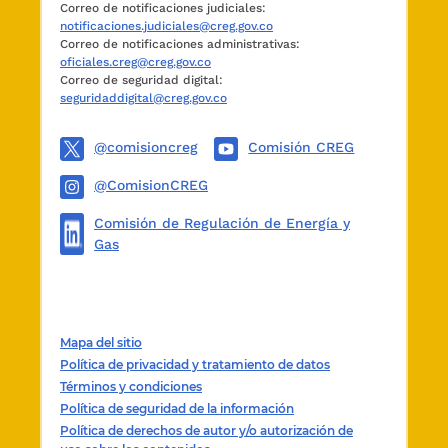
Correo de notificaciones judiciales:
establecido en los Decretos
1894
y
2461
de
notificaciones.judiciales@creg.gov.co
1999.
Correo de notificaciones administrativas:
oficiales.creg@creg.gov.co
Doctrina Concordante
Correo de seguridad digital:
seguridaddigital@creg.gov.co
ARTÍCULO 3o. VIGENCIA.
La presente resolución
@comisioncreg
Comisión CREG
rige a partir de su publicación en el Diario
Oficial y no modifica ni deroga disposiciones
@ComisionCREG
vigentes, por tratarse de un acto de trámite.
Comisión de Regulación de Energía y
Publíquese y cúmplase.
Gas
Dada en Bogotá, D. C., a 19 de diciembre de
2006.
El Presidente,
Mapa del sitio
Política de privacidad y tratamiento de datos
MANUEL MAIGUASHCA OLANO,
Términos y condiciones
Viceministro de Minas y Energía delegado del
Política de seguridad de la información
Ministro de Minas y Energía.
Política de derechos de autor y/o autorización de