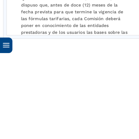
dispuso que, antes de doce (12) meses de la
fecha prevista para que termine la vigencia de
las fórmulas tarifarias, cada Comisión deberá
poner en conocimiento de las entidades
prestadoras y de los usuarios las bases sobre las
cuales efectuará el estudio para determinar las
fórmulas del período siguiente, que deben
cubrir como mínimo los siguientes puntos: i)
Aspectos generales del tipo de regulación a
aplicar; ii) Aspectos básicos del criterio de
eficiencia; iii) Criterios para temas relacionados
con costos y gastos; iv) Criterios relacionados
con calidad del servicio; v) Criterios para
remunerar el patrimonio de los accionistas; vi)
Los demás criterios tarifarios contenidos en la
ley;
Que la Resolución CREG
082
de 2002, por la
cual se aprobaron los principios generales y la
metodología para el establecimiento de los