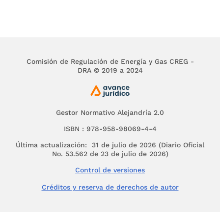
Que en virtud de la revisión solicitada por el
representante legal de Archipélago's Power
Light Co S.A. E.S.P.-APL-, la Comisión considera
que existen los suficientes argumentos de
carácter técnico para modificar la fórmula
Comisión de Regulación de Energía y Gas CREG -
tarifaria, y por lo tanto tiene plena aplicación el
DRA © 2019 a 2024
artículo
126
de la Ley 142 de 1994;
Que de los estudios realizados por la CREG se
encontró que el mercado de San Andrés y
Gestor Normativo Alejandría 2.0
Providencia presenta características distintas
ISBN : 978-958-98069-4-4
de aquellas dadas para los mercados
conectados al SIN y aquellas dadas para las
Última actualización: 31 de julio de 2026 (Diario Oficial
Zonas no Interconectadas;
No. 53.562 de 23 de julio de 2026)
RESUELVE:
Control de versiones
Créditos y reserva de derechos de autor
ARTÍCULO 1o. DEFINICIONES.
Para los efectos de
esta resolución se adoptan las siguientes
definiciones: