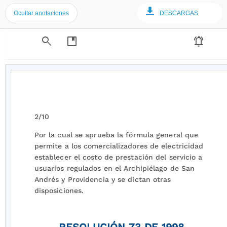
Ocultar anotaciones
DESCARGAS
search
developer_guide
notifications_active
2/10
Por la cual se aprueba la fórmula general que
permite a los comercializadores de electricidad
establecer el costo de prestación del servicio a
usuarios regulados en el Archipiélago de San
Andrés y Providencia y se dictan otras
disposiciones.