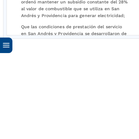
ordenó mantener un subsidio constante del 28%
al valor de combustible que se utiliza en San
Andrés y Providencia para generar electricidad;
Que las condiciones de prestación del servicio
en San Andrés y Providencia se desarrollaron de
manera distinta a aquellas previstas por la
CREG originalmente;
Que mediante la comunicación G-315-98 de
Archipélago's Power Light Co S.A. E.S.P.-APL-
solicitó la expedición de la fórmula general del
cálculo del costo de la prestación del servicio y
las fórmulas tarifarias correspondientes;
Que de acuerdo con el artículo
126
de la ley 142
de 1994, las fórmulas tarifarias tienen una
vigencia de cinco años contados a partir de la
fecha de su expedición, y que solamente son
modificables entre otras cosas, cuando exista
acuerdo entre la empresa prestadora y la
Comisión de Regulación;