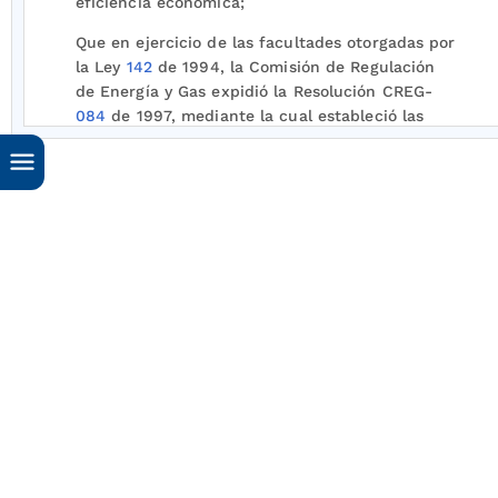
eficiencia económica;
Que en ejercicio de las facultades otorgadas por
la Ley
142
de 1994, la Comisión de Regulación
de Energía y Gas expidió la Resolución CREG-
084
de 1997, mediante la cual estableció las
fórmulas tarifarias por producto y transporte
aplicables a los grandes comercializadores de
Gas Licuado de Petróleo (GLP);
Que la empresa Ecopetrol interpuso recurso de
reposición contra esta resolución, el cual fue
resuelto mediante Resolución CREG-
144
de
1997;
Que en el artículo
3
o. de la Resolución CREG-
084 de 1997, modificado por el artículo
1
o. de la
Resolución CREG-144 del mismo año, se definió
la fórmula tarifaria para calcular el ingreso por
producto del gran comercializador;
Que como parte de la mencionada fórmula, la