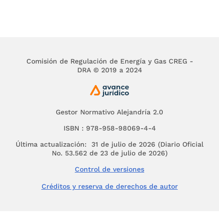
regulación vigente y a los Acuerdos del Consejo
Nacional de Operación, CNO.
GMF: Gravamen a los Movimientos Financieros.
Impuesto sobre transacciones financieras
definido en el artículo
1
o de Ley 633 de
Comisión de Regulación de Energía y Gas CREG -
2001<sic, 2000>, o en las demás normas que lo
DRA © 2019 a 2024
modifiquen o sustituyan.
Liquidador y Administrador de Cuentas (LAC).
Entidad encargada de la Liquidación y
Gestor Normativo Alejandría 2.0
Administración de Cuentas por los cargos de
uso de las redes del Sistema Interconectado
ISBN : 978-958-98069-4-4
Nacional que le sean asignadas y de calcular el
Última actualización: 31 de julio de 2026 (Diario Oficial
ingreso regulado de los transportadores, de
No. 53.562 de 23 de julio de 2026)
acuerdo con las disposiciones contenidas en la
Control de versiones
regulación vigente.
Créditos y reserva de derechos de autor
Sistema de Intercambios Comerciales (SIC).
Conjunto de reglas y procedimientos
establecidos en el Reglamento de Operación que