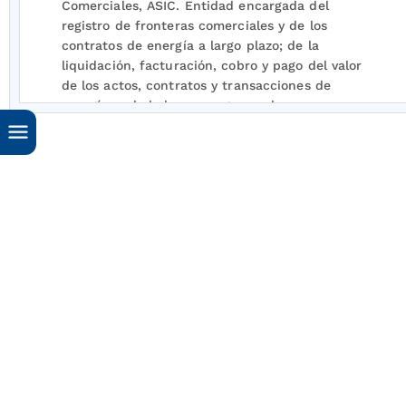
Comerciales, ASIC. Entidad encargada del
registro de fronteras comerciales y de los
contratos de energía a largo plazo; de la
liquidación, facturación, cobro y pago del valor
de los actos, contratos y transacciones de
energía en la bolsa, para generadores y
comercializadores; del mantenimiento de los
sistemas de información y programas de
computación requeridos; y del cumplimiento de
las tareas necesarias para el funcionamiento
adecuado del Sistema de Intercambios
Comerciales (SIC), de acuerdo con la Regulación
vigente.
Centro Nacional de Despacho (CND). Entidad
encargada de la planeación, supervisión y
control de la operación integrada de los
recursos de generación, interconexión y
transmisión del Sistema Interconectado
Nacional, teniendo como objetivo una operación
segura, confiable y económica, con sujeción a la