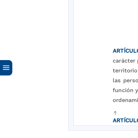
ARTÍCUL
carácter 
territori
las perso
función y
ordenamie
ARTÍCUL
necesaria