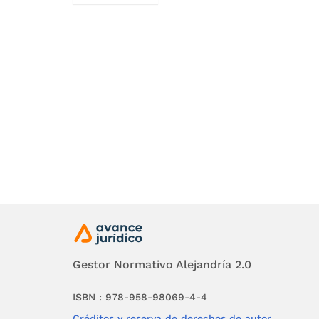
de este C
1. Propi
el espac
privados 
2. Promov
deberes 
3. Prom
conciliac
4. Defin
Gestor Normativo Alejandría 2.0
5. Estab
departam
ISBN : 978-958-98069-4-4
Créditos y reserva de derechos de autor