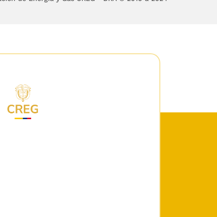
ido proceso, idóneo,
de los comportamientos
OLICÍA.
El derecho de
cas, de conformidad con
procedimiento único de
tan en procedimientos
NTO DE POLICÍA.
Las