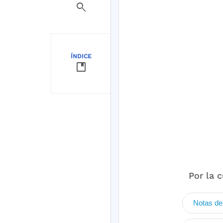
search
ÍNDICE
developer_guide
Por la 
Notas de