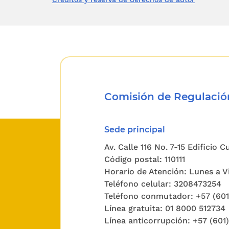
territoria
6. Esta
inmediat
relaciona
ARTÍCUL
Comisión de Regulación
Policía s
este Cód
Sede principal
Av. Calle 116 No. 7-15 Edificio 
Las auto
Código postal: 110111
Policía,
Horario de Atención: Lunes a Vi
regulados
Teléfono celular: 3208473254
Teléfono conmutador: +57 (60
Línea gratuita: 01 8000 512734
ARTÍCUL
Línea anticorrupción: +57 (601