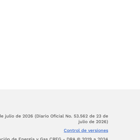
zcan la convivencia en
 público o que siendo
ertad, la dignidad, los
mana.
omunitarios, para la
culares.
tos de Policía.
e julio de 2026 (Diario Oficial No. 53.562 de 23 de
a en el orden nacional,
julio de 2026)
 principio de autonomía
Control de versiones
ación de Energía y Gas CREG - DRA © 2019 a 2024