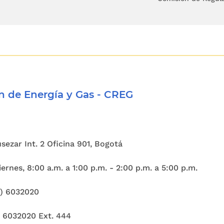
l.
blecer un procedimiento respetuoso del deb
o, expedito y eficaz para la atención oportuna 
dos con la convivencia en el territorio nacional.
O 3o. ÁMBITO DE APLICACIÓN DEL DERECHO DE P
 de Energía y Gas - CREG
e aplicará a todas las personas naturales o jurídi
igo.
Cusezar Int. 2 Oficina 901, Bogotá
ridades de Policía sujetarán sus actuaciones al 
 sin perjuicio de las competencias que les asis
ernes, 8:00 a.m. a 1:00 p.m. - 2:00 p.m. a 5:00 p.m.
 por leyes especiales.
1) 6032020
O 4o. AUTONOMÍA DEL ACTO Y DEL PROCEDIMIE
) 6032020 Ext. 444