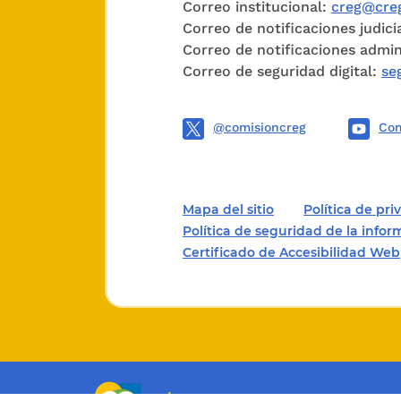
Correo institucional:
creg@creg
disposic
Correo de notificaciones judici
de lo Co
Correo de notificaciones admin
procedim
Correo de seguridad digital:
se
decisione
fin supe
@comisioncreg
Com
artículo
segunda 
de Policí
Mapa del sitio
Política de pr
Política de seguridad de la info
el numera
Certificado de Accesibilidad Web
ARTÍCUL
conviven