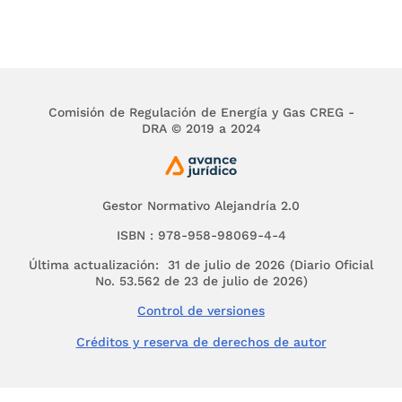
Tránsito y Transporte.
Los Inspectores de Policía, los Inspectores de
Tránsito, Corregidores o quien haga sus veces
en cada ente territorial.
Comisión de Regulación de Energía y Gas CREG -
La Superintendencia General de Puertos y
DRA © 2019 a 2024
Transporte.
Las Fuerzas Militares para cumplir
exclusivamente lo dispuesto en el parágrafo 5o
Gestor Normativo Alejandría 2.0
de este artículo.
ISBN : 978-958-98069-4-4
Los Agentes de Tránsito y Transporte.
Última actualización: 31 de julio de 2026 (Diario Oficial
PARÁGRAFO 1o.
Las entidades públicas o
No. 53.562 de 23 de julio de 2026)
privadas a las que mediante delegación o
Control de versiones
convenio les sean asignadas determinadas
funciones de tránsito, constituirán organismos
Créditos y reserva de derechos de autor
de apoyo a las autoridades de tránsito.
PARÁGRAFO 2o.
El Gobierno Nacional podrá