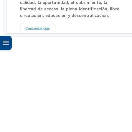
calidad, la oportunidad, el cubrimiento, la
libertad de acceso, la plena identificación, libre
circulación, educación y descentralización.
Concordancias
ARTÍCULO 2o.
El artículo 3o de la Ley 769 de
2002, quedará así:
Artículo 3o.
Autoridades de tránsito.
Para los
efectos de la presente ley entiéndase que son
autoridades de tránsito, en su orden, las
siguientes:
El Ministro de Transporte.
Los Gobernadores y los Alcaldes.
Los organismos de tránsito de carácter
departamental, municipal o Distrital.
La Policía Nacional a través de la Dirección de