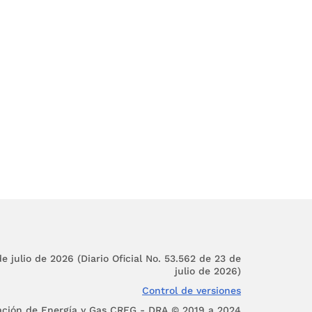
lidad ambiental y la
 siguientes objetivos
omueva el bien común,
e en beneficio de los
ana en las decisiones
equidad y transparencia
ión en aras de difundir
e las posibilidades y
e julio de 2026 (Diario Oficial No. 53.562 de 23 de
julio de 2026)
Control de versiones
 comprenda acciones y
ación de Energía y Gas CREG - DRA © 2019 a 2024