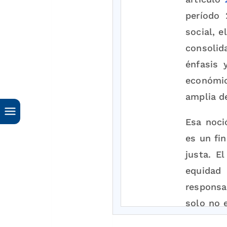
período 
social, 
consolid
énfasis 
económi
amplia de
Esa noci
es un fi
justa. E
equidad 
responsab
solo no 
segurida