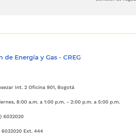
as dirigidas a garantizar el control del territorio
as y el crimen organizado, garantizar la segurida
o del desplazamiento de la población, proteger y g
echos humanos, procurar la reconciliación, 
ales en el marco de una estrategia global y diseñ
rrollo y paz. El Congreso recomienda no desc
 de Energía y Gas - CREG
io y la negociación del conflicto interno armado;
olítica de promoción de reducción de la pobreza 
uidad que conduzca a soluciones eficaces co
Cusezar Int. 2 Oficina 901, Bogotá
ilidad, el desempleo, las deficiencias de cobe
ernes, 8:00 a.m. a 1:00 p.m. - 2:00 p.m. a 5:00 p.m.
d social, las deficiencias de cobertura y calid
lidad de acceso de los marginados a los servi
1) 6032020
s e insuficiencias en el desarrollo urbano, las li
) 6032020 Ext. 444
ienda propia, las limitaciones en los servicios