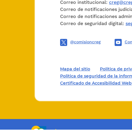
Correo institucional:
creg@creg
potable,
Correo de notificaciones judici
Correo de notificaciones admin
a la inf
Correo de seguridad digital:
se
priorida
vulnerab
@comisioncreg
Com
con alg
gestante
de la ca
Mapa del sitio
Política de pr
programa
Política de seguridad de la info
generaci
Certificado de Accesibilidad Web
d) Una p
condició
desarrol
Desarrol