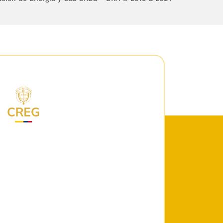
s demás ocupantes del
ales.
l pago de los servicios
r el Artículo
43
de la
 inmuebles urbanos no
se de cauciones reales,