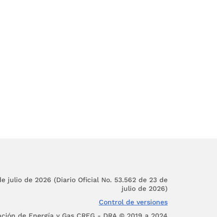
rvicios, cosas o usos
amiento del respectivo
tículo
43
de la Ley 820
ana puede ser verbal o
e de acuerdo al menos
e julio de 2026 (Diario Oficial No. 53.562 de 23 de
julio de 2026)
Control de versiones
uando sea del caso, así
ación de Energía y Gas CREG - DRA © 2019 a 2024