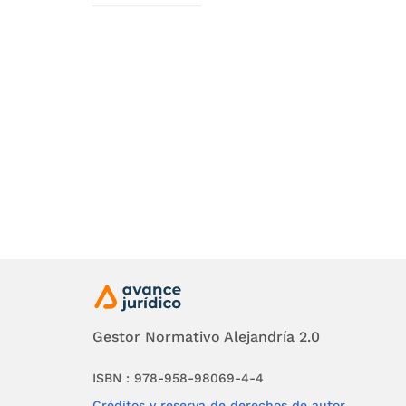
inclusión
En ningú
adiciona
inmueble
ARTICUL
de 2003>
escrito.
acerca de
- Nombre 
Gestor Normativo Alejandría 2.0
- Identif
ISBN : 978-958-98069-4-4
- Identif
Créditos y reserva de derechos de autor