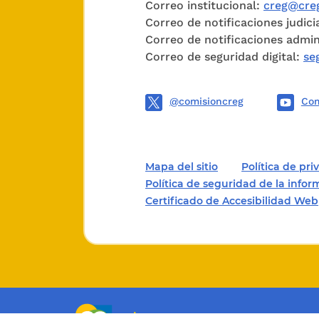
Correo institucional:
creg@creg
para gar
Correo de notificaciones judici
contrato
Correo de notificaciones admin
Correo de seguridad digital:
se
Tales ga
persona 
@comisioncreg
Com
contrato
diferente
Mapa del sitio
Política de pr
ARTICUL
Política de seguridad de la info
Certificado de Accesibilidad Web
2003>
1. Habrá
que sea 
para su a
jurídicas