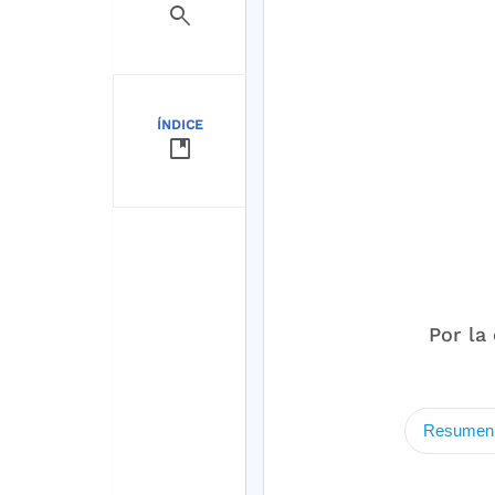
search
ÍNDICE
developer_guide
Por la
Resumen 