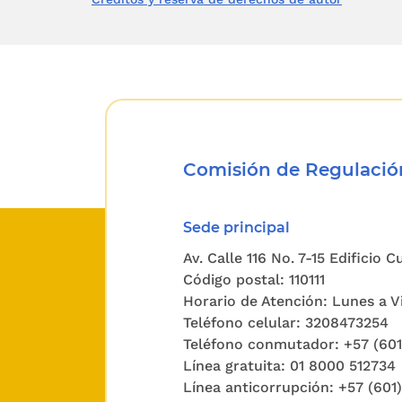
como de 
inmueble
- Precio 
- Relació
Comisión de Regulación
- Término
Sede principal
- Design
Av. Calle 116 No. 7-15 Edificio 
públicos 
Código postal: 110111
Horario de Atención: Lunes a Vi
Teléfono celular: 3208473254
ARTICUL
Teléfono conmutador: +57 (60
Ley 820 
Línea gratuita: 01 8000 512734
se podrá
Línea anticorrupción: +57 (601