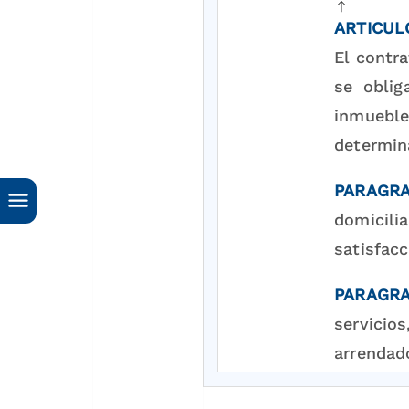
ARTICULO
El contr
se oblig
inmueble
determin
PARAGRA
domicil
satisfacc
PARAGRA
servicio
arrendad
En el co