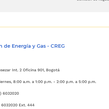
las zonas y los servicios compartidos con lo
.
y forma de pago.
n de los servicios, cosas o usos conexos y adicion
 de Energía y Gas - CREG
 de duración del contrato.
ación de la parte contratante a cuyo cargo esté e
Cusezar Int. 2 Oficina 901, Bogotá
del inmueble objeto del contrato.
ernes, 8:00 a.m. a 1:00 p.m. - 2:00 p.m. a 5:00 p.m.
O 4o. PROHIBICION DE DEPOSITOS.
<Derogada po
1) 6032020
de 2003> En los contratos de arrendamiento de
 exigir depósito en dinero en efectivo u otra cla
) 6032020 Ext. 444