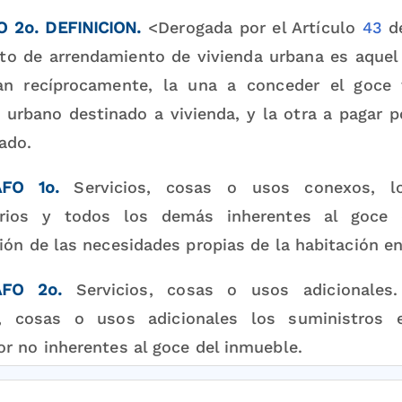
 2o. DEFINICION.
<Derogada por el Artículo
43
de
ato de arrendamiento de vivienda urbana es aquel 
an recíprocamente, la una a conceder el goce 
 urbano destinado a vivienda, y la otra a pagar p
ado.
FO 1o.
Servicios, cosas o usos conexos, lo
iarios y todos los demás inherentes al goce
ión de las necesidades propias de la habitación e
FO 2o.
Servicios, cosas o usos adicionales
s, cosas o usos adicionales los suministros 
or no inherentes al goce del inmueble.
ntrato de arrendamiento de vivienda urbana, las p