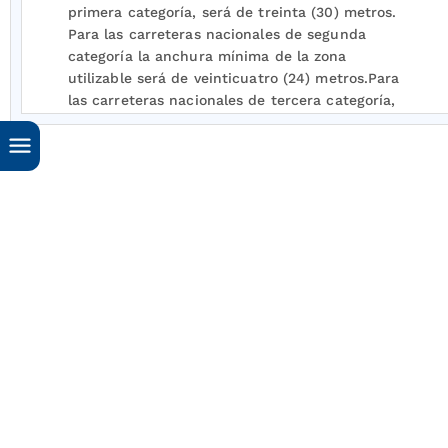
primera categoría, será de treinta (30) metros.
Para las carreteras nacionales de segunda
categoría la anchura mínima de la zona
utilizable será de veinticuatro (24) metros.Para
las carreteras nacionales de tercera categoría,
la anchura mínima de la zona utilizable será de
veinte (20) metros. Estas medidas se tomarán la
mitad a cada lado del eje de la vía.
El Ministerio de Obras Públicas determinará las
carreteras que correspondan a cada una de las
anteriores categorías.
Concordancias
ARTICULO 2o.
En la construcción de carreteras y
de ensanches y variantes de las mismas, se
reconocerá a los propietarios el valor de los
terrenos que sea necesario adquirir para las
zonas, se moverán las cercas reconstruyéndolas