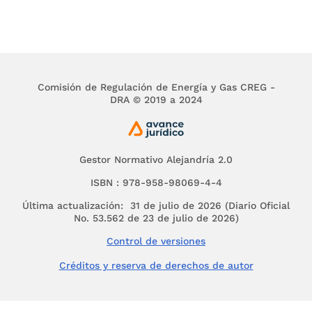
a cargo de la obra y se repondrán o
indemnizarán previamente los perjuicios que se
hayan ocasionado.
En compensación al beneficio que reciben,
establécese un gravamen sobre los inmuebles
Comisión de Regulación de Energía y Gas CREG -
de que hagan parte las zonas necesarias para
DRA © 2019 a 2024
las carreteras. Igual al valor de la zona ocupada
en cada propiedad.
Gestor Normativo Alejandría 2.0
ARTICULO 3o.
La anchura mínima de la zona
destinada a la construcción del ferrocarril del
ISBN : 978-958-98069-4-4
valle del río Magdalena será de treinta (30)
Última actualización: 31 de julio de 2026 (Diario Oficial
metros a cada lado del eje de la vía, o sea de
No. 53.562 de 23 de julio de 2026)
sesenta (60) metros en total.
Control de versiones
PARÁGRAFO.
Para la construcción de estaciones,
campamentos, apartaderos y otras anexidades
Créditos y reserva de derechos de autor
de la vía, se tomarán los terrenos adicionales
que fueren necesarios para dichas
Instalaciones.