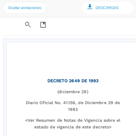
Ocultar anotaciones
DESCARGAS
search
developer_guide
DECRETO 2649 DE 1993
(diciembre 29)
Diario Oficial No. 41.156, de Diciembre 29 de
1993
<Ver Resumen de Notas de Vigencia sobre el
estado de vigencia de este decreto>