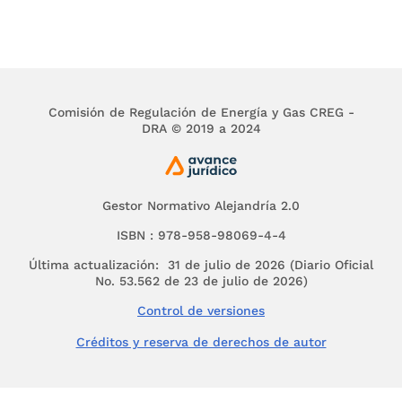
2. Predecir flujos de efectivo.
3. Apoyar a los administradores en la
planeación, organización y dirección de los
negocios.
Comisión de Regulación de Energía y Gas CREG -
DRA © 2019 a 2024
4. Tomar decisiones en materia de inversiones y
crédito.
5. Evaluar la gestión de los administradores del
ente económico.
Gestor Normativo Alejandría 2.0
6. Ejercer control sobre las operaciones del ente
ISBN : 978-958-98069-4-4
económico.
Última actualización: 31 de julio de 2026 (Diario Oficial
No. 53.562 de 23 de julio de 2026)
7. Fundamentar la determinación de cargas
tributarias, precios y tarifas.
Control de versiones
8. Ayudar a la conformación de la información
Créditos y reserva de derechos de autor
estadística nacional, y
9. Contribuir a la evaluación del beneficio o