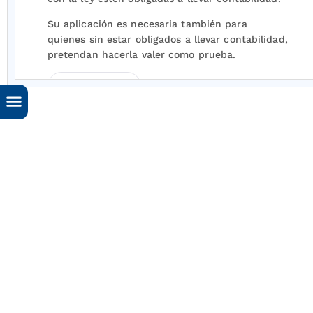
Su aplicación es necesaria también para
quienes sin estar obligados a llevar contabilidad,
pretendan hacerla valer como prueba.
Notas de Vigencia
CAPITULO II.
OBJETIVOS Y CUALIDADES DE LA INFORMACION
CONTABLE
ARTICULO 3o. OBJETIVOS BASICOS.
La
información contable debe servir
fundamentalmente para:
1. Conocer y demostrar los recursos controlados
por un ente económico, las obligaciones que
tenga de transferir recursos a otros entes, los
cambios que hubieren experimentado tales
recursos y el resultado obtenido en el período.