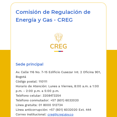
impacto social que la actividad económica de
un ente represente para la comunidad.
Comisión de Regulación de
Energía y Gas - CREG
ARTICULO 4o. CUALIDADES DE LA INFORMACION
CONTABLE.
Para poder satisfacer
adecuadamente sus objetivos, la información
contable debe ser comprensible y útil. En
ciertos casos se requiere, además, que la
información sea comparable.
La información es comprensible cuando es clara
Sede principal
y fácil de entender.
Av. Calle 116 No. 7-15 Edificio Cusezar Int. 2 Oficina 901,
La información es útil cuando es pertinente y
Bogotá
confiable.
Código postal: 110111
Horario de Atención: Lunes a Viernes, 8:00 a.m. a 1:00
La información es pertinente cuando posee
p.m. - 2:00 p.m. a 5:00 p.m.
Teléfono celular: 3208473254
valor de realimentación, valor de predicción y es
Teléfono conmutador: +57 (601) 6032020
oportuna.
Línea gratuita: 01 8000 512734
Línea anticorrupción: +57 (601) 6032020 Ext. 444
La información es confiable cuando es neutral,
Correo institucional:
creg@creg.gov.co